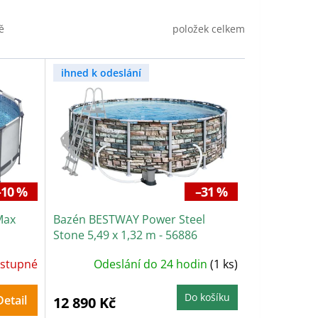
položek celkem
ě
ihned k odeslání
–10 %
–31 %
Max
Bazén BESTWAY Power Steel
Stone 5,49 x 1,32 m - 56886
stupné
Odeslání do 24 hodin
(1 ks)
Do košíku
Detail
12 890 Kč