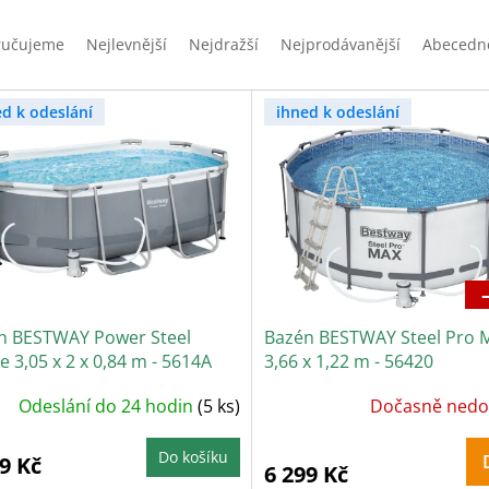
ručujeme
Nejlevnější
Nejdražší
Nejprodávanější
Abecedn
ed k odeslání
ihned k odeslání
n BESTWAY Power Steel
Bazén BESTWAY Steel Pro 
 3,05 x 2 x 0,84 m - 5614A
3,66 x 1,22 m - 56420
Odeslání do 24 hodin
(5 ks)
Dočasně nedo
Do košíku
9 Kč
6 299 Kč