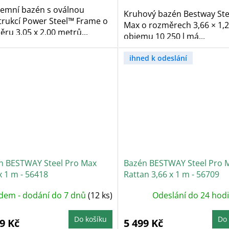
emní bazén s oválnou
Kruhový bazén Bestway Ste
trukcí Power Steel™ Frame o
Max o rozměrech 3,66 × 1,
ru 3,05 x 2,00 metrů...
objemu 10 250 l má...
ihned k odeslání
n BESTWAY Steel Pro Max
Bazén BESTWAY Steel Pro 
x 1 m - 56418
Rattan 3,66 x 1 m - 56709
dem - dodání do 7 dnů
(12 ks)
Odeslání do 24 hod
Do košíku
Do 
9 Kč
5 499 Kč