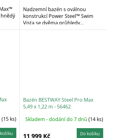
 Max™
Nadzemní bazén s oválnou
e hnědý
konstrukcí Power Steel™ Swim
Vista se dvěma průhledy...
Max
Bazén BESTWAY Steel Pro Max
5,49 x 1,22 m - 56462
ů
(15 ks)
Skladem - dodání do 7 dnů
(14 ks)
košíku
Do košíku
11 999 Kč