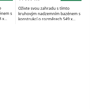
o
Oživte svou zahradu s tímto
énem s
kruhovým nadzemním bazénem s
x...
konstrukcí o rozměrech 549 x...