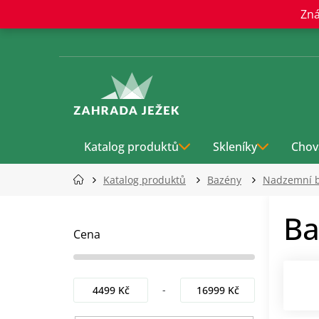
Přejít
Zná
na
obsah
Katalog produktů
Skleníky
Chov
Katalog produktů
Bazény
Nadzemní 
P
Ba
o
s
Cena
t
r
a
4499
Kč
16999
Kč
n
n