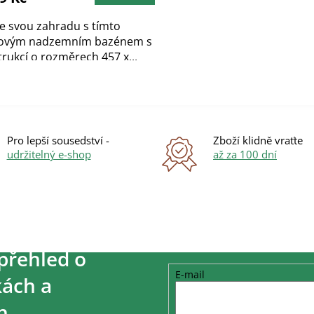
te svou zahradu s tímto
ovým nadzemním bazénem s
rukcí o rozměrech 457 x...
O
v
l
á
Pro lepší sousedství -
Zboží klidně vraťte
d
udržitelný e-shop
až za 100 dní
a
c
í
p
r
v
k
y
přehled o
v
E-mail
ý
ách a
p
i
h