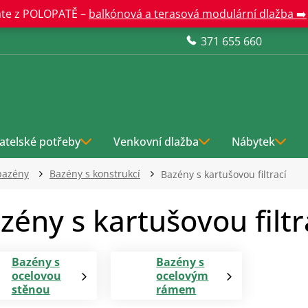
te z POLOPATĚ –
balkónová a terasová modulární dlažba ➡️
371 655 660
atelské potřeby
Venkovní dlažba
Nábytek
bazény
Bazény s konstrukcí
Bazény s kartušovou filtrací
zény s kartušovou filtr
Bazény s
Bazény s
ocelovou
ocelovým
stěnou
rámem