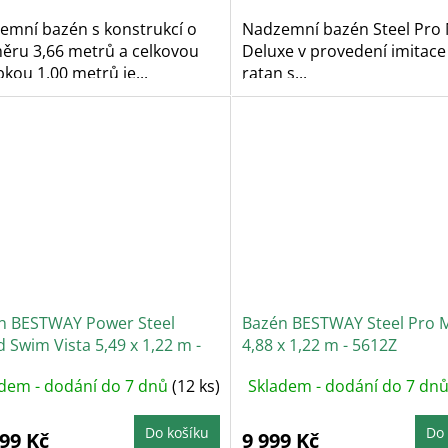
emní bazén s konstrukcí o
Nadzemní bazén Steel Pro
ěru 3,66 metrů a celkovou
Deluxe v provedení imitac
kou 1,00 metrů je...
ratan s...
n BESTWAY Power Steel
Bazén BESTWAY Steel Pro 
Swim Vista 5,49 x 1,22 m -
4,88 x 1,22 m - 5612Z
7
dem - dodání do 7 dnů
(12 ks)
Skladem - dodání do 7 dn
Do košíku
Do 
999 Kč
9 999 Kč