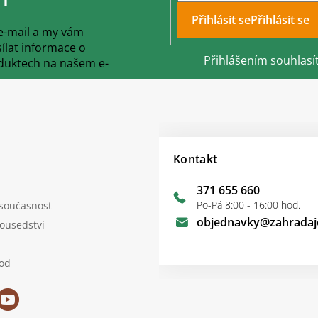
s
u
Přihlásit se
 e-mail a my vám
lat informace o
Přihlášením souhlasí
duktech na našem e-
Kontakt
371 655 660
Po-Pá 8:00 - 16:00 hod.
 současnost
objednavky
@
zahradaj
sousedství
od