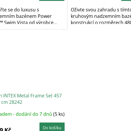
řte se do luxusu s
Oživte svou zahradu s tímt
emním bazénem Power
kruhovým nadzemním baz
l™ Swim Vista od výrobce
konstrukcí o rozměrech 488 
WAY,...
n INTEX Metal Frame Set 457
2 cm 28242
ladem - dodání do 7 dnů
(5 ks)
Do košíku
9 Kč