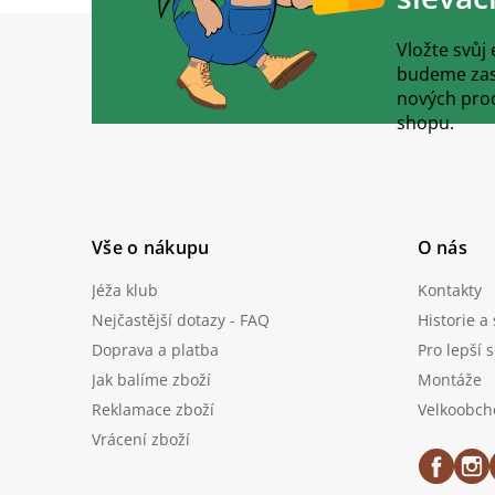
Z
á
Vložte svůj
p
budeme zasí
a
nových pro
t
shopu.
í
Vše o nákupu
O nás
Jéža klub
Kontakty
Nejčastější dotazy - FAQ
Historie a
Doprava a platba
Pro lepší 
Jak balíme zboží
Montáže
Reklamace zboží
Velkoobch
Vrácení zboží