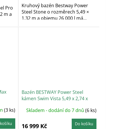
Kruhový bazén Bestway Power
el Pro
Steel Stone o rozměrech 5,49 ×
22 m a
1,32 m a objemu 26 000 l má...
Max
Bazén BESTWAY Power Steel
kámen Swim Vista 5,49 x 2,74 x
1,22 m - 56716
in
(3 ks)
Skladem - dodání do 7 dnů
(6 ks)
košíku
Do košíku
16 999 Kč