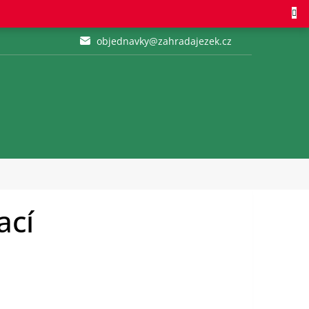
objednavky@zahradajezek.cz
ací