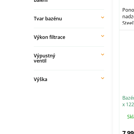
balení
Pono
nadz
Tvar bazénu
Stee
BEST
Výkon filtrace
Výpustný
ventil
Výška
Bazé
x 12
Sk
7 99