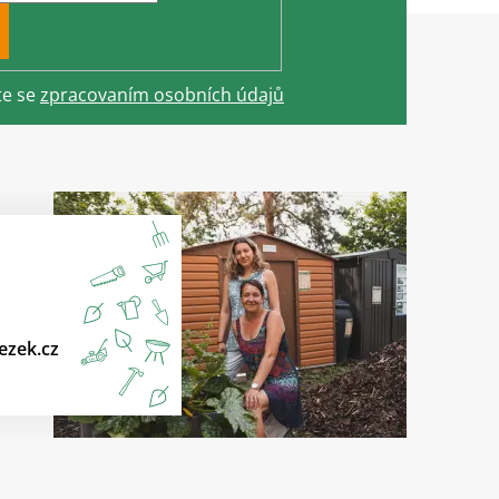
te se
zpracovaním osobních údajů
ezek.cz