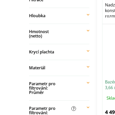
Nadz
kons
Hloubka
rozmě
Hmotnost
(netto)
Krycí plachta
Materiál
Bazé
Parametr pro
3,66 
filtrování:
Průměr
Skla
Parametr pro
?
4 49
filtrování: