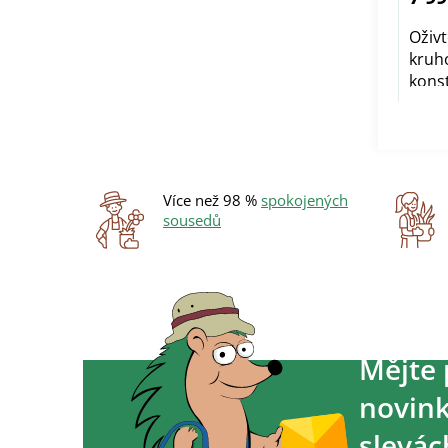
Oživ
kruh
konst
Více než 98 %
spokojených
sousedů
Mějte 
novink
slevác