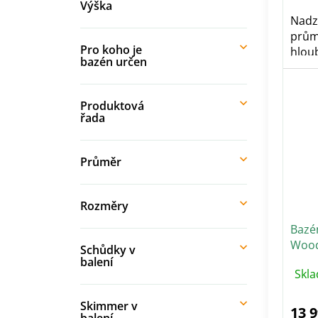
Výška
Nadz
prům
Pro koho je
hloub
bazén určen
Produktová
řada
Průměr
Rozměry
Bazé
Wood 
Schůdky v
5697
balení
Skla
Skimmer v
13 