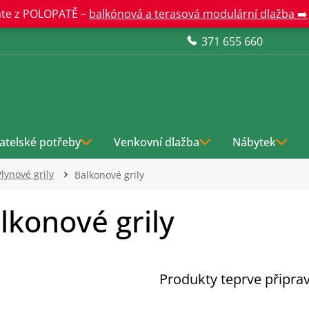
te z POLOPATĚ –
balkónová a terasová modulární dlažba ➡️
371 655 660
atelské potřeby
Venkovní dlažba
Nábytek
Plynové grily
Balkonové grily
lkonové grily
Produkty teprve připra