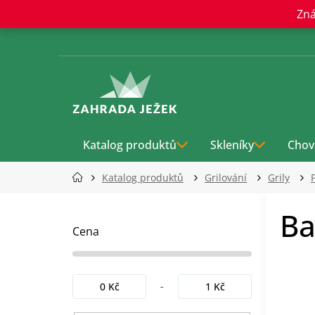
Přejít
Zná
na
obsah
Katalog produktů
Skleníky
Chov
Katalog produktů
Grilování
Grily
P
Ba
o
s
Cena
t
r
a
0
Kč
1
Kč
n
n