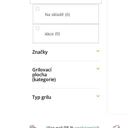
í
p
0
Na skladě
a
n
e
0
Akce
l
Značky
Grilovací
plocha
(kategorie)
Typ grilu
Více než 98 %
spokojených