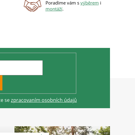
Poradíme vám s
výběrem
i
montáží
.
te se
zpracovaním osobních údajů