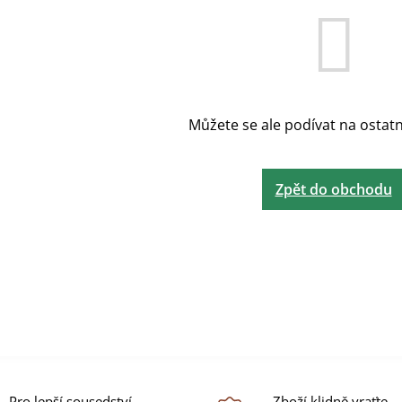
Můžete se ale podívat na ostatn
Zpět do obchodu
Pro lepší sousedství -
Zboží klidně vraťte