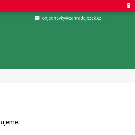
objednavky@zahradajezek.cz
vujeme.