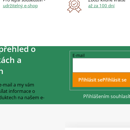
udržitelný e-shop
až za 100 dní
přehled o
E-mail
ách a
h
Přihlásit se
 e-mail a my vám
lat informace o
Přihlášením souhlasí
duktech na našem e-