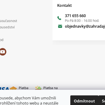
Kontakt
371 655 660
Po-Pá 8:00 - 16:00 hod.
 současnost
objednavky
@
zahradaj
sousedství
od
sousede, abychom Vám umožnili
i dopravy
Odmítnout
S
rohlížení tohoto webu a neustále