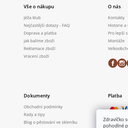
Vše o nákupu
O nás
Jéža klub
Kontakty
Nejčastější dotazy - FAQ
Historie a
Doprava a platba
Pro lepší 
Jak balíme zboží
Montáže
Reklamace zboží
Velkoobch
Vrácení zboží
Dokumenty
Platba
Obchodní podmínky
Rady a tipy
Zdravíčko 
Blog o pěstování ve skleníku
Možnost
pohodlné p