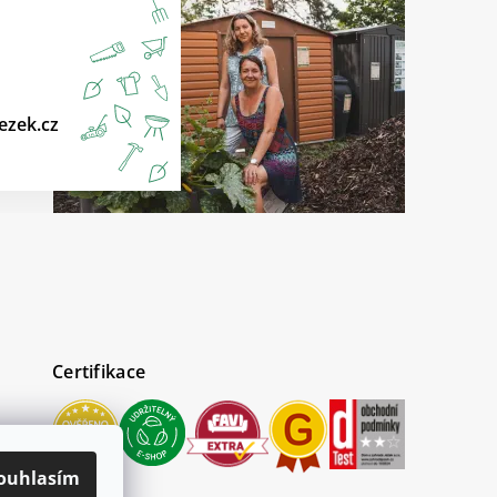
ezek.cz
Certifikace
ouhlasím