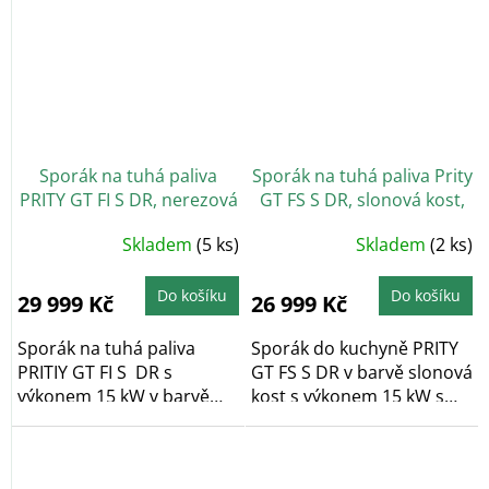
Sporák na tuhá paliva
Sporák na tuhá paliva Prity
PRITY GT FI S DR, nerezová
GT FS S DR, slonová kost,
trouba, slonová kost
levá
Skladem
(5 ks)
Skladem
(2 ks)
Do košíku
Do košíku
29 999 Kč
26 999 Kč
Sporák na tuhá paliva
Sporák do kuchyně PRITY
PRITIY GT FI S DR s
GT FS S DR v barvě slonová
výkonem 15 kW v barvě
kost s výkonem 15 kW s
slonové kosti.
proskleným...