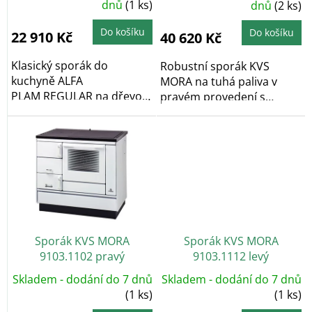
ů
dnů
(1 ks)
produktu
dnů
(2 ks)
produktu
je
je
5,0
5,0
z
z
Do košíku
Do košíku
22 910 Kč
40 620 Kč
5
5
hvězdiček.
hvězdiček.
Klasický sporák do
Robustní sporák KVS
kuchyně ALFA
MORA na tuhá paliva v
PLAM REGULAR na dřevo a
pravém provedení s
hnědouhelné brikety v...
výkonem 8 kW je určený
na...
Sporák KVS MORA
Sporák KVS MORA
9103.1102 pravý
9103.1112 levý
Skladem - dodání do 7 dnů
Skladem - dodání do 7 dnů
(1 ks)
(1 ks)