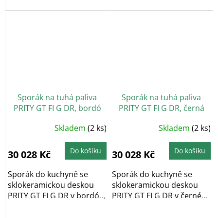
výkonem 10 kW, s...
výkonem 10 kW, s...
Sporák na tuhá paliva
Sporák na tuhá paliva
PRITY GT FI G DR, bordó
PRITY GT FI G DR, černá
Skladem
(2 ks)
Skladem
(2 ks)
Do košíku
Do košíku
30 028 Kč
30 028 Kč
Sporák do kuchyně se
Sporák do kuchyně se
sklokeramickou deskou
sklokeramickou deskou
PRITY GT FI G DR v bordó
PRITY GT FI G DR v černé
barvě s výkonem 15...
barvě s výkonem 15...