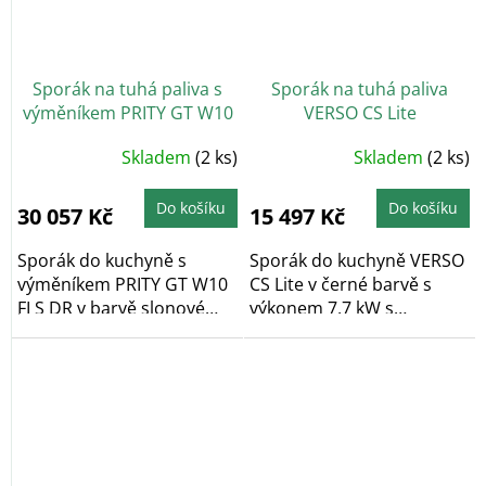
Sporák na tuhá paliva s
Sporák na tuhá paliva
výměníkem PRITY GT W10
VERSO CS Lite
FI S DR, slonová kost, levá
Průměrné
Skladem
(2 ks)
Skladem
(2 ks)
hodnocení
produktu
je
5,0
Do košíku
Do košíku
30 057 Kč
15 497 Kč
z
5
hvězdiček.
Sporák do kuchyně s
Sporák do kuchyně VERSO
výměníkem PRITY GT W10
CS Lite v černé barvě s
FI S DR v barvě slonové
výkonem 7,7 kW s
kosti...
proskleným topeništěm,...