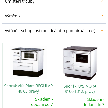
Umístění trouby
Výměník
Vytápěcí schopnost (při ideálních podmínkách)
?
V
ý
p
i
s
p
r
o
Sporák Alfa Plam REGULAR
Sporák KVS MORA
d
46 CE pravý
9100.1312, pravý
u
k
Skladem -
Skladem -
t
Průměrné
dodání do 7
Průměrné
dodání do 7
hodnocení
hodnocení