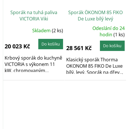
Sporák na tuhá paliva
Sporák ÖKONOM 85 FIKO
VICTORIA Viki
De Luxe bílý levý
Odeslání do 24
Průměrné
Skladem
(2 ks)
Průměrné
hodnocení
hodnocení
hodin
(1 ks)
produktu
produktu
je
je
5,0
Do košíku
5,0
20 023 Kč
Do košíku
28 561 Kč
z
z
5
5
hvězdiček.
hvězdiček.
Krbový sporák do kuchyně
Klasický sporák Thorma
VICTORIA s výkonem 11
OKONOM 85 FIKO De Luxe
kW, chromovaným
bílý, levý. Sporák na dřevo
madlem, prosklenou...
a hnědouhelné...