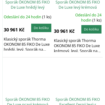
Sporák ÖKONOM 85 FIKO
Sporák ÖKONOM 85 FIKO
De Luxe hnědý levý
De Luxe levý krémová
Odeslání do 24
Odeslání do 24 hodin
(1 ks)
Průměrné
hodnocení
hodin
(1 ks)
produktu
je
Do košíku
5,0
30 961 Kč
Do košíku
30 961 Kč
z
5
hvězdiček.
Klasický sporák Thorma
Klasický sporák Thorma
OKONOM 85 FIKO De Luxe
OKONOM 85 FIKO De Luxe
hnědý, levý. Sporák na
krémový, levý. Sporák na
dřevo a...
dřevo a...
Sporák ÖKONOM 85 FIKO
Sporák ÖKONOM 85 FIKO
De Luxe pravý krémová
Excellent černý levý s