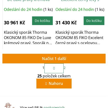
ocelovou deskou
Odeslání do 24 hodin
(1 ks)
Odeslání do 24 hodin
(1 ks)
Do košíku
Do košíku
30 961 Kč
31 430 Kč
Klasický sporák Thorma
Klasický sporák Thorma
OKONOM 85 FIKO De Luxe
OKONOM 85 FIKO Excelent
krémový pravý. Sporák na
černý pravý s ocelovou
dřevo a...
deskou. Sporák na...
Načíst 1 další
S
1
2
t
O
r
25
položek celkem
v
á
n
l
Nahoru
k
á
o
d
v
a
á
c
n
í
í
Více než 98 %
spokojených