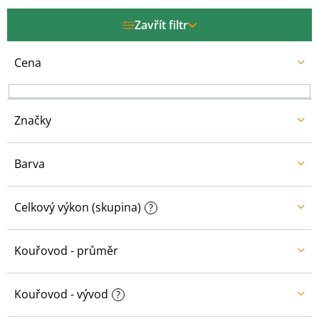
p
r
Zavřít filtr
o
d
u
Cena
k
t
ů
Značky
Barva
Celkový výkon (skupina)
?
Kouřovod - průměr
Kouřovod - vývod
?