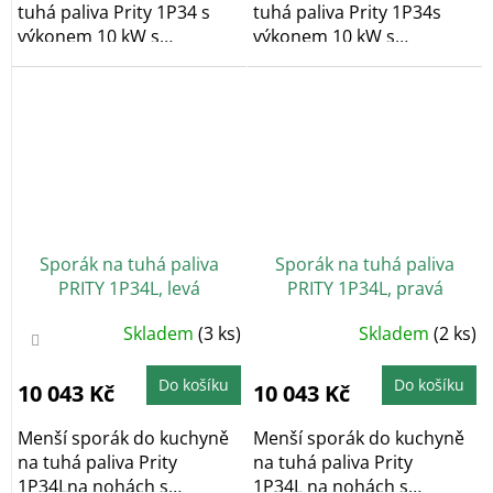
tuhá paliva Prity 1P34 s
tuhá paliva Prity 1P34s
výkonem 10 kW s
výkonem 10 kW s
proskleným topeništěm,...
proskleným topeništěm,...
Sporák na tuhá paliva
Sporák na tuhá paliva
PRITY 1P34L, levá
PRITY 1P34L, pravá
Průměrné
Průměrné
Skladem
(3 ks)
Skladem
(2 ks)
hodnocení
hodnocení
produktu
produktu
je
je
4,3
5,0
Do košíku
Do košíku
10 043 Kč
10 043 Kč
z
z
5
5
hvězdiček.
hvězdiček.
Menší sporák do kuchyně
Menší sporák do kuchyně
na tuhá paliva Prity
na tuhá paliva Prity
1P34Lna nohách s
1P34L na nohách s