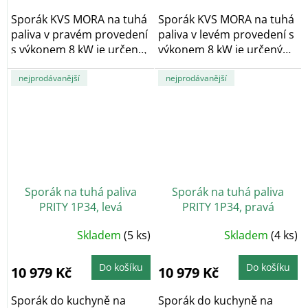
Sporák KVS MORA na tuhá
Sporák KVS MORA na tuhá
paliva v pravém provedení
paliva v levém provedení s
s výkonem 8 kW je určený
výkonem 8 kW je určený
na vaření a...
na vaření a...
nejprodávanější
nejprodávanější
Sporák na tuhá paliva
Sporák na tuhá paliva
PRITY 1P34, levá
PRITY 1P34, pravá
Průměrné
Průměrné
Skladem
(5 ks)
Skladem
(4 ks)
hodnocení
hodnocení
produktu
produktu
je
je
5,0
4,9
Do košíku
Do košíku
10 979 Kč
10 979 Kč
z
z
5
5
hvězdiček.
hvězdiček.
Sporák do kuchyně na
Sporák do kuchyně na