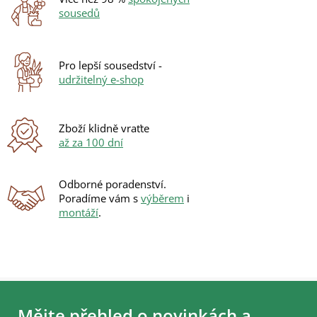
p
sousedů
r
v
k
y
Pro lepší sousedství -
v
udržitelný e-shop
ý
p
i
s
Zboží klidně vraťte
u
až za 100 dní
Odborné poradenství.
Poradíme vám s
výběrem
i
montáží
.
Z
á
Mějte přehled o novinkách a
p