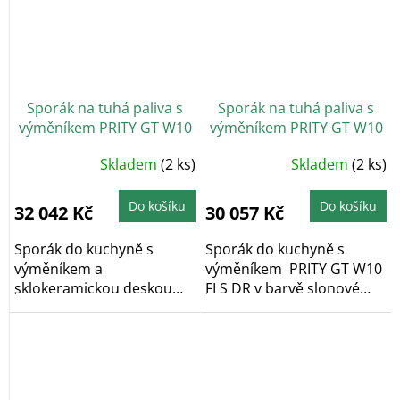
Sporák na tuhá paliva s
Sporák na tuhá paliva s
výměníkem PRITY GT W10
výměníkem PRITY GT W10
FI G DR, slonová kost
FI S DR, slonová kost
Průměrné
Skladem
(2 ks)
Skladem
(2 ks)
hodnocení
produktu
je
5,0
Do košíku
Do košíku
32 042 Kč
30 057 Kč
z
5
hvězdiček.
Sporák do kuchyně s
Sporák do kuchyně s
výměníkem a
výměníkem PRITY GT W10
sklokeramickou deskou
FI S DR v barvě slonové
PRITY GT W10 FI G DR v
kosti s...
barvě...