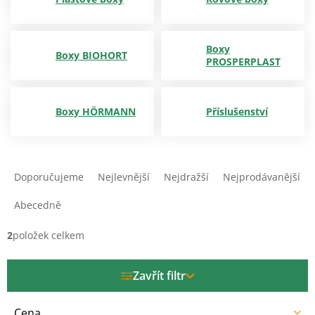
Boxy
Boxy BIOHORT
PROSPERPLAST
Boxy HÖRMANN
Příslušenství
Ř
a
Doporučujeme
Nejlevnější
Nejdražší
Nejprodávanější
z
e
Abecedně
n
í
2
položek celkem
p
r
Zavřít filtr
o
d
u
Cena