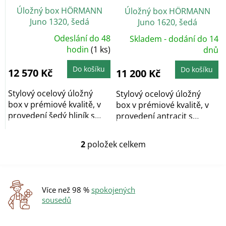
o
Úložný box HÖRMANN
Úložný box HÖRMANN
d
Juno 1320, šedá
Juno 1620, šedá
u
k
Odeslání do 48
Skladem - dodání do 14
Průměrné
t
hodnocení
hodin
(1 ks)
dnů
produktu
ů
je
5,0
Do košíku
Do košíku
12 570 Kč
11 200 Kč
z
5
hvězdiček.
Stylový ocelový úložný
Stylový ocelový úložný
box v prémiové kvalitě, v
box v prémiové kvalitě, v
provedení šedý hliník s
provedení antracit s
otvíracím...
otvíracím horním...
2
položek celkem
O
v
l
á
d
Více než 98 %
spokojených
a
sousedů
c
í
p