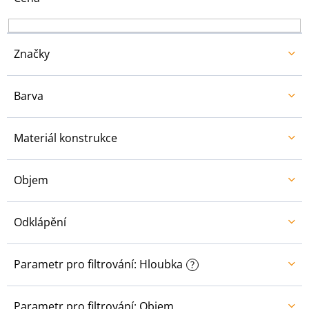
k
t
ů
Značky
Barva
Materiál konstrukce
Objem
Odklápění
Parametr pro filtrování: Hloubka
?
Parametr pro filtrování: Objem