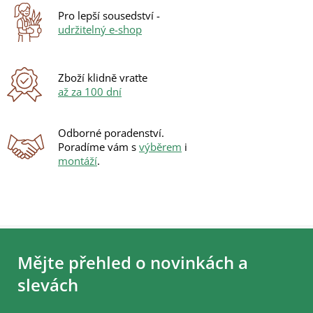
r
Pro lepší sousedství -
v
udržitelný e-shop
k
y
v
ý
Zboží klidně vraťte
p
až za 100 dní
i
s
u
Odborné poradenství.
Poradíme vám s
výběrem
i
montáží
.
Z
á
Mějte přehled o novinkách a
p
a
slevách
t
í