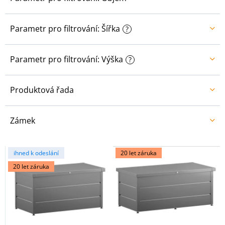
Parametr pro filtrování: Šířka
?
Parametr pro filtrování: Výška
?
Produktová řada
Zámek
V
ihned k odeslání
20 let záruka
ý
20 let záruka
p
i
s
p
r