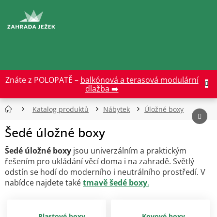
Přejít
na
CZK
obsah
Znáte z POLOPATĚ –
balkónová a terasová modulární
dlažba ➡️
Katalog produktů
Nábytek
Úložné boxy
Šedé úložné boxy
Šedé úložné boxy
jsou univerzálním a praktickým
řešením pro ukládání věcí doma i na zahradě. Světlý
odstín se hodí do moderního i neutrálního prostředí. V
nabídce najdete také
tmavě šedé boxy
.
Plastové boxy
Kovové boxy