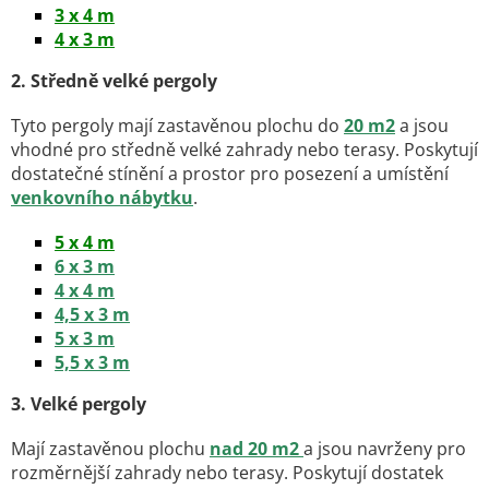
ý
3 x 4 m
p
4 x 3 m
i
s
2. Středně velké pergoly
u
Tyto pergoly mají zastavěnou plochu do
20 m2
a jsou
vhodné pro středně velké zahrady nebo terasy. Poskytují
dostatečné stínění a prostor pro posezení a umístění
venkovního nábytku
.
5 x 4 m
6 x 3 m
4 x 4 m
4,5 x 3 m
5 x 3 m
5,5 x 3 m
3. Velké pergoly
Mají zastavěnou plochu
nad 20 m2
a jsou navrženy pro
rozměrnější zahrady nebo terasy. Poskytují dostatek