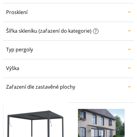
Prosklení
Šířka skleníku (zařazení do kategorie)
?
Typ pergoly
Výška
Zařazení dle zastavěné plochy
V
ý
p
i
s