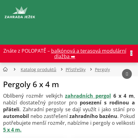
Přejít
na
CZK
obsah
Znáte z POLOPATĚ –
balkónová a terasová modulární
dlažba ➡️
Katalog produktů
Přístřešky
Pergoly
Pergoly 6 x 4 m
Oblíbený rozměr velkých
zahradních pergol
6 x 4 m
,
nabízí dostatečný prostor pro
posezení s rodinou a
přáteli
. Zahradní pergoly se dají využít i jako stání pro
automobil
nebo zastřešení
zahradního bazénu
. Pokud
potřebujete menší rozměr, nabízíme i pergoly o velikosti
5 x 4 m.