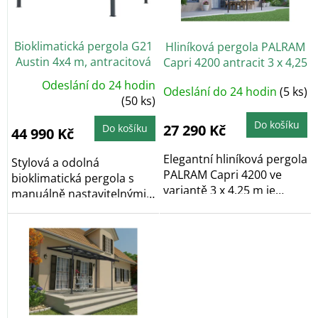
p
r
o
Bioklimatická pergola G21
Hliníková pergola PALRAM
d
Austin 4x4 m, antracitová
Capri 4200 antracit 3 x 4,25
u
hliníková
k
Odeslání do 24 hodin
Odeslání do 24 hodin
(5 ks)
t
(50 ks)
ů
Do košíku
27 290 Kč
Do košíku
44 990 Kč
Elegantní hliníková pergola
Stylová a odolná
PALRAM Capri 4200 ve
bioklimatická pergola s
variantě 3 x 4,25 m je
manuálně nastavitelnými
vyrobena z...
lamelami, které...