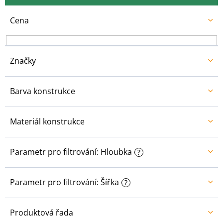
d
u
Cena
k
t
ů
Značky
Barva konstrukce
Materiál konstrukce
Parametr pro filtrování: Hloubka
?
Parametr pro filtrování: Šířka
?
Produktová řada