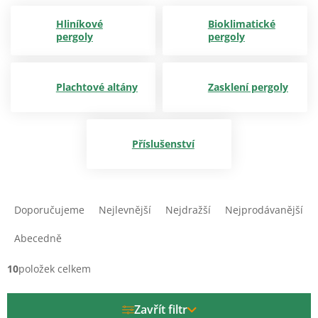
Hliníkové
Bioklimatické
pergoly
pergoly
Plachtové altány
Zasklení pergoly
Příslušenství
Ř
a
Doporučujeme
Nejlevnější
Nejdražší
Nejprodávanější
z
e
Abecedně
n
í
10
položek celkem
p
r
Zavřít filtr
o