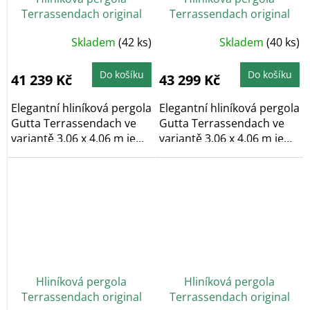
Terrassendach original
Terrassendach original
3,06 x 4,06 m - antracit
3,06 x 4,06 m - bílá
Průměrné
Průměrné
Skladem
(42 ks)
Skladem
(40 ks)
hodnocení
hodnocení
produktu
produktu
je
je
5,0
5,0
Do košíku
Do košíku
41 239 Kč
43 299 Kč
z
z
5
5
hvězdiček.
hvězdiček.
Elegantní hliníková pergola
Elegantní hliníková pergola
Gutta Terrassendach ve
Gutta Terrassendach ve
variantě 3,06 x 4,06 m je
variantě 3,06 x 4,06 m je
vyrobena z...
vyrobena z...
Hliníková pergola
Hliníková pergola
Terrassendach original
Terrassendach original