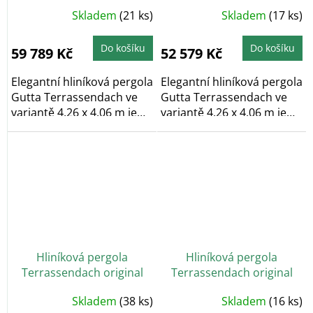
4,26 x 4,06 m - antracit
4,26 x 4,06 m - bílá
Průměrné
Průměrné
Skladem
(21 ks)
Skladem
(17 ks)
hodnocení
hodnocení
produktu
produktu
je
je
5,0
5,0
Do košíku
Do košíku
59 789 Kč
52 579 Kč
z
z
5
5
hvězdiček.
hvězdiček.
Elegantní hliníková pergola
Elegantní hliníková pergola
Gutta Terrassendach ve
Gutta Terrassendach ve
variantě 4,26 x 4,06 m je
variantě 4,26 x 4,06 m je
vyrobena z...
vyrobena z...
Hliníková pergola
Hliníková pergola
Terrassendach original
Terrassendach original
5,46 x 4,06 m - antracit
5,46 x 4,06 m - bílá
Průměrné
Průměrné
Skladem
(38 ks)
Skladem
(16 ks)
hodnocení
hodnocení