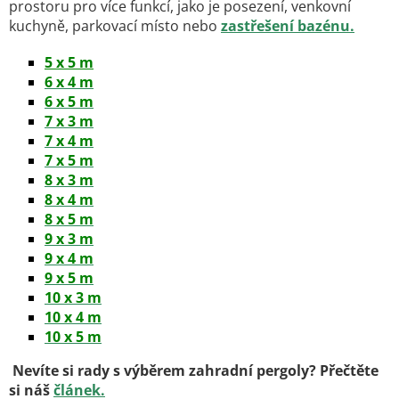
prostoru pro více funkcí, jako je posezení, venkovní
kuchyně, parkovací místo nebo
zastřešení bazénu.
5 x 5 m
6 x 4 m
6 x 5 m
7 x 3 m
7 x 4 m
7 x 5 m
8 x 3 m
8 x 4 m
8 x 5 m
9 x 3 m
9 x 4 m
9 x 5 m
10 x 3 m
10 x 4 m
10 x 5 m
Nevíte si rady s výběrem zahradní pergoly? Přečtěte
si náš
článek.