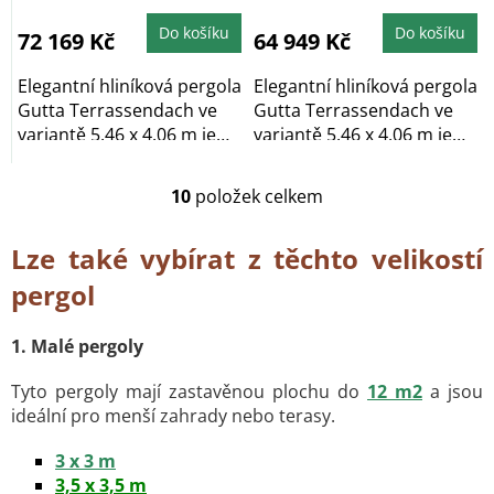
produktu
produktu
je
je
5,0
5,0
Do košíku
Do košíku
72 169 Kč
64 949 Kč
z
z
5
5
hvězdiček.
hvězdiček.
Elegantní hliníková pergola
Elegantní hliníková pergola
Gutta Terrassendach ve
Gutta Terrassendach ve
variantě 5,46 x 4,06 m je
variantě 5,46 x 4,06 m je
vyrobena z...
vyrobena z...
10
položek celkem
O
v
l
Lze také vybírat z těchto velikostí
á
d
pergol
a
c
1. Malé pergoly
í
p
Tyto pergoly mají zastavěnou plochu do
12 m2
a jsou
r
v
ideální pro menší zahrady nebo terasy.
k
y
3 x 3 m
v
3,5 x 3,5 m