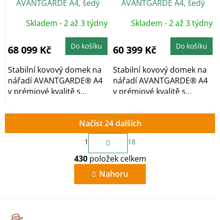
AVANTGARDE A4, šedý
AVANTGARDE A4, šedý
křemen, dvoukřídlé dveře
křemen, jednokřídlé dveře
Skladem - 2 až 3 týdny
Skladem - 2 až 3 týdny
Do košíku
Do košíku
68 099 Kč
60 399 Kč
Stabilní kovový domek na
Stabilní kovový domek na
nářadí AVANTGARDE® A4
nářadí AVANTGARDE® A4
v prémiové kvalitě s
v prémiové kvalitě s
pultovou...
pultovou...
Načíst 24 dalších
S
1
18
t
O
r
430
položek celkem
v
á
n
l
Nahoru
k
á
o
d
v
a
á
c
n
í
í