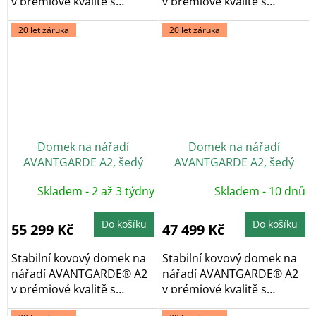
v prémiové kvalitě s
v prémiové kvalitě s
pultovou...
pultovou...
20 let záruka
20 let záruka
Domek na nářadí
Domek na nářadí
AVANTGARDE A2, šedý
AVANTGARDE A2, šedý
křemen, dvoukřídlé dveře
křemen, jednokřídlé dveře
Skladem - 2 až 3 týdny
Skladem - 10 dnů
Do košíku
Do košíku
55 299 Kč
47 499 Kč
Stabilní kovový domek na
Stabilní kovový domek na
nářadí AVANTGARDE® A2
nářadí AVANTGARDE® A2
v prémiové kvalitě s
v prémiové kvalitě s
pultovou...
pultovou...