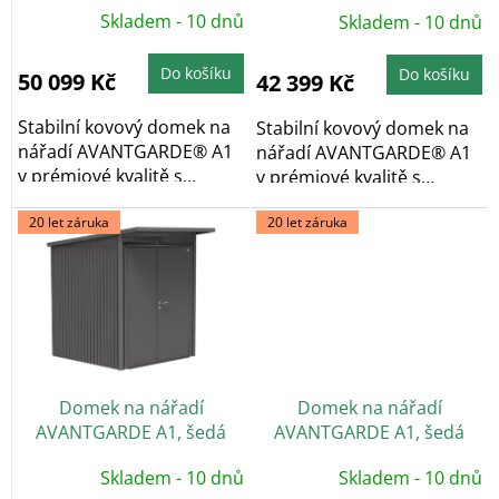
dvoukřídlé dveře
jednokřídlé dveře
k
Skladem - 10 dnů
Skladem - 10 dnů
t
ů
Do košíku
Do košíku
50 099 Kč
42 399 Kč
Stabilní kovový domek na
Stabilní kovový domek na
nářadí AVANTGARDE® A1
nářadí AVANTGARDE® A1
v prémiové kvalitě s
v prémiové kvalitě s
pultovou...
pultovou...
20 let záruka
20 let záruka
Domek na nářadí
Domek na nářadí
AVANTGARDE A1, šedá
AVANTGARDE A1, šedá
metalíza, dvoukřídlé dveře
metalíza, jednokřídlé
Skladem - 10 dnů
Skladem - 10 dnů
dveře