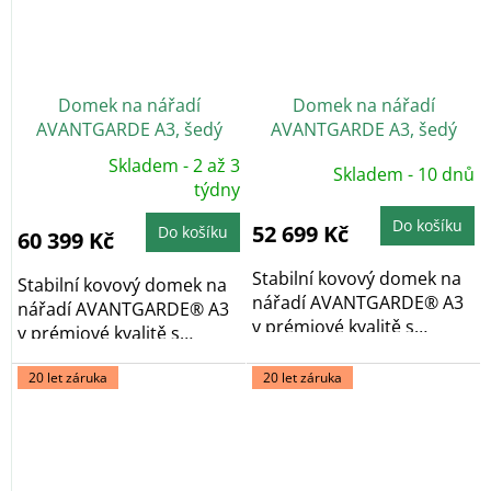
Domek na nářadí
Domek na nářadí
AVANTGARDE A3, šedý
AVANTGARDE A3, šedý
křemen, dvoukřídlé dveře
křemen, jednokřídlé dveře
Skladem - 2 až 3
Skladem - 10 dnů
Průměrné
hodnocení
týdny
produktu
je
Do košíku
5,0
52 699 Kč
Do košíku
60 399 Kč
z
5
hvězdiček.
Stabilní kovový domek na
Stabilní kovový domek na
nářadí AVANTGARDE® A3
nářadí AVANTGARDE® A3
v prémiové kvalitě s
v prémiové kvalitě s
pultovou...
pultovou...
20 let záruka
20 let záruka