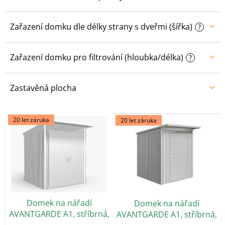
Zařazení domku dle délky strany s dveřmi (šířka)
?
Zařazení domku pro filtrování (hloubka/délka)
?
Zastavěná plocha
V
20 let záruka
20 let záruka
ý
p
i
s
p
r
o
Domek na nářadí
Domek na nářadí
d
AVANTGARDE A1, stříbrná,
AVANTGARDE A1, stříbrná,
u