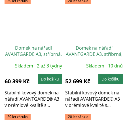
20 let záruka
20 let záruka
Domek na nářadí
Domek na nářadí
AVANTGARDE A3, stříbrná,
AVANTGARDE A3, stříbrná,
dvoukřídlé dveře
jednokřídlé dveře
Skladem - 2 až 3 týdny
Skladem - 10 dnů
Do košíku
Do košíku
60 399 Kč
52 699 Kč
Stabilní kovový domek na
Stabilní kovový domek na
nářadí AVANTGARDE® A3
nářadí AVANTGARDE® A3
v prémiové kvalitě s
v prémiové kvalitě s
pultovou...
pultovou...
20 let záruka
20 let záruka