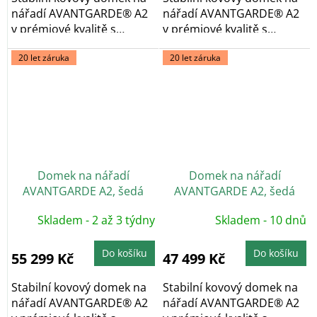
nářadí AVANTGARDE® A2
nářadí AVANTGARDE® A2
v prémiové kvalitě s
v prémiové kvalitě s
pultovou...
pultovou...
20 let záruka
20 let záruka
Domek na nářadí
Domek na nářadí
AVANTGARDE A2, šedá
AVANTGARDE A2, šedá
metalíza, dvoukřídlé dveře
metalíza, jednokřídlé
Skladem - 2 až 3 týdny
Skladem - 10 dnů
dveře
Do košíku
Do košíku
55 299 Kč
47 499 Kč
Stabilní kovový domek na
Stabilní kovový domek na
nářadí AVANTGARDE® A2
nářadí AVANTGARDE® A2