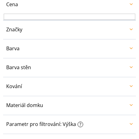
u
Cena
k
t
ů
Značky
Barva
Barva stěn
Kování
Materiál domku
Parametr pro filtrování: Výška
?