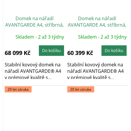
Domek na nářadí
Domek na nářadí
AVANTGARDE A4, stříbrná,
AVANTGARDE A4, stříbrná,
dvoukřídlé dveře
jednokřídlé dveře
Skladem - 2 až 3 týdny
Skladem - 2 až 3 týdny
Do košíku
Do košíku
68 099 Kč
60 399 Kč
Stabilní kovový domek na
Stabilní kovový domek na
nářadí AVANTGARDE® A4
nářadí AVANTGARDE® A4
v prémiové kvalitě s
v prémiové kvalitě s
pultovou...
pultovou...
20 let záruka
20 let záruka