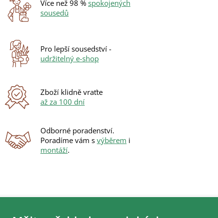
Více než 98 %
spokojených
p
sousedů
r
v
k
y
Pro lepší sousedství -
v
udržitelný e-shop
ý
p
i
s
Zboží klidně vraťte
u
až za 100 dní
Odborné poradenství.
Poradíme vám s
výběrem
i
montáží
.
Z
á