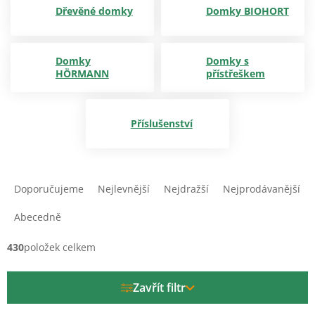
Dřevěné domky
Domky BIOHORT
Domky
Domky s
HÖRMANN
přístřeškem
Příslušenství
Ř
a
Doporučujeme
Nejlevnější
Nejdražší
Nejprodávanější
z
e
Abecedně
n
í
430
položek celkem
p
r
Zavřít filtr
o
d