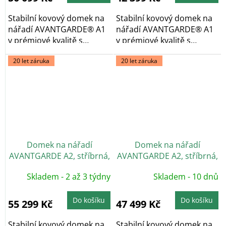
Stabilní kovový domek na
Stabilní kovový domek na
nářadí AVANTGARDE® A1
nářadí AVANTGARDE® A1
v prémiové kvalitě s
v prémiové kvalitě s
pultovou...
pultovou...
20 let záruka
20 let záruka
Domek na nářadí
Domek na nářadí
AVANTGARDE A2, stříbrná,
AVANTGARDE A2, stříbrná,
dvoukřídlé dveře
jednokřídlé dveře
Skladem - 2 až 3 týdny
Skladem - 10 dnů
Do košíku
Do košíku
55 299 Kč
47 499 Kč
Stabilní kovový domek na
Stabilní kovový domek na