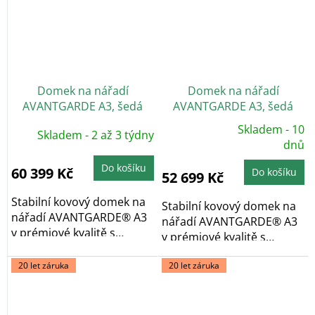
Domek na nářadí
Domek na nářadí
AVANTGARDE A3, šedá
AVANTGARDE A3, šedá
metalíza, dvoukřídlé dveře
metalíza, jednokřídlé
Skladem - 10
Skladem - 2 až 3 týdny
Průměrné
dveře
hodnocení
dnů
produktu
je
Do košíku
5,0
60 399 Kč
Do košíku
52 699 Kč
z
5
hvězdiček.
Stabilní kovový domek na
Stabilní kovový domek na
nářadí AVANTGARDE® A3
nářadí AVANTGARDE® A3
v prémiové kvalitě s
v prémiové kvalitě s
pultovou...
pultovou...
20 let záruka
20 let záruka