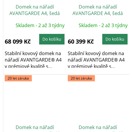
Domek na nářadí
Domek na nářadí
AVANTGARDE A4, šedá
AVANTGARDE A4, šedá
metalíza, dvoukřídlé dveře
metalíza, jednokřídlé
Skladem - 2 až 3 týdny
Skladem - 2 až 3 týdny
dveře
Do košíku
Do košíku
68 099 Kč
60 399 Kč
Stabilní kovový domek na
Stabilní kovový domek na
nářadí AVANTGARDE® A4
nářadí AVANTGARDE® A4
v prémiové kvalitě s
v prémiové kvalitě s
pultovou...
pultovou...
20 let záruka
20 let záruka
Domek na nářadí
Domek na nářadí