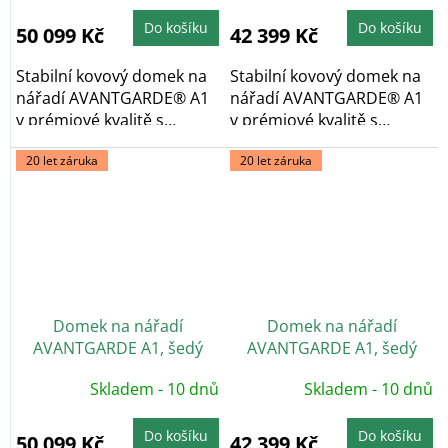
Do košíku
Do košíku
50 099 Kč
42 399 Kč
Stabilní kovový domek na
Stabilní kovový domek na
nářadí AVANTGARDE® A1
nářadí AVANTGARDE® A1
v prémiové kvalitě s
v prémiové kvalitě s
pultovou...
pultovou...
20 let záruka
20 let záruka
Domek na nářadí
Domek na nářadí
AVANTGARDE A1, šedý
AVANTGARDE A1, šedý
křemen, dvoukřídlé dveře
křemen, jednokřídlé dveře
Skladem - 10 dnů
Skladem - 10 dnů
Do košíku
Do košíku
50 099 Kč
42 399 Kč