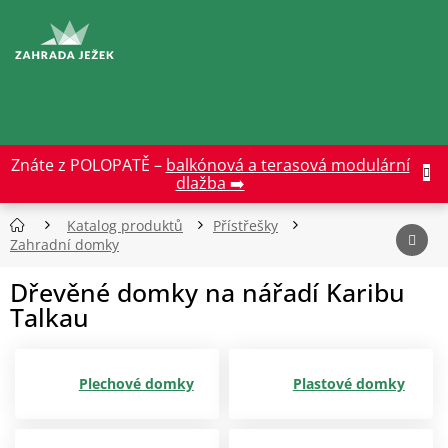
Přejít
na
CZK
obsah
Znáte z POLOPATĚ –
balkónová a terasová modulární
dlažba ➡️
Katalog produktů
Přístřešky
Zahradní domky
Dřevěné domky na nářadí Karibu
Talkau
Plechové domky
Plastové domky