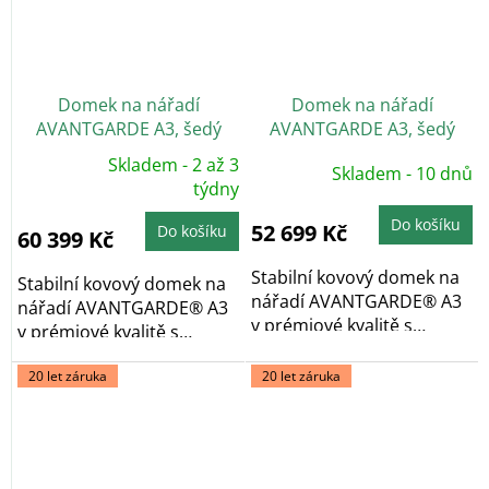
Domek na nářadí
Domek na nářadí
AVANTGARDE A3, šedý
AVANTGARDE A3, šedý
křemen, dvoukřídlé dveře
křemen, jednokřídlé dveře
Skladem - 2 až 3
Skladem - 10 dnů
Průměrné
hodnocení
týdny
produktu
je
Do košíku
5,0
52 699 Kč
Do košíku
60 399 Kč
z
5
hvězdiček.
Stabilní kovový domek na
Stabilní kovový domek na
nářadí AVANTGARDE® A3
nářadí AVANTGARDE® A3
v prémiové kvalitě s
v prémiové kvalitě s
pultovou...
pultovou...
20 let záruka
20 let záruka