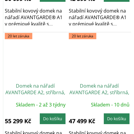
Stabilní kovový domek na
Stabilní kovový domek na
nářadí AVANTGARDE® A1
nářadí AVANTGARDE® A1
v prémiové kvalitě s
v prémiové kvalitě s
pultovou...
pultovou...
20 let záruka
20 let záruka
Domek na nářadí
Domek na nářadí
AVANTGARDE A2, stříbrná,
AVANTGARDE A2, stříbrná,
dvoukřídlé dveře
jednokřídlé dveře
Skladem - 2 až 3 týdny
Skladem - 10 dnů
Do košíku
Do košíku
55 299 Kč
47 499 Kč
Stabilní kovový domek na
Stabilní kovový domek na