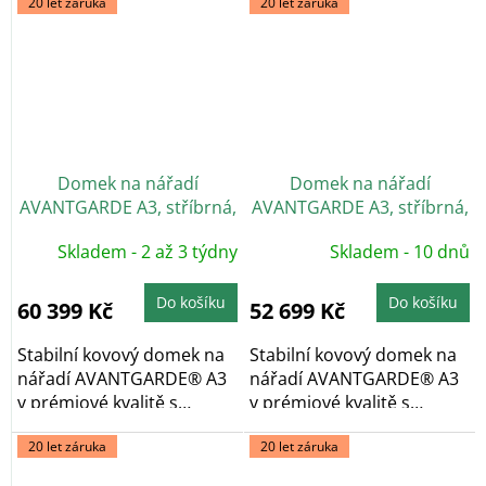
20 let záruka
20 let záruka
Domek na nářadí
Domek na nářadí
AVANTGARDE A3, stříbrná,
AVANTGARDE A3, stříbrná,
dvoukřídlé dveře
jednokřídlé dveře
Skladem - 2 až 3 týdny
Skladem - 10 dnů
Do košíku
Do košíku
60 399 Kč
52 699 Kč
Stabilní kovový domek na
Stabilní kovový domek na
nářadí AVANTGARDE® A3
nářadí AVANTGARDE® A3
v prémiové kvalitě s
v prémiové kvalitě s
pultovou...
pultovou...
20 let záruka
20 let záruka