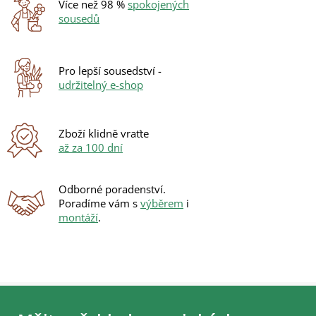
Více než 98 %
spokojených
p
sousedů
r
v
k
y
Pro lepší sousedství -
v
udržitelný e-shop
ý
p
i
s
Zboží klidně vraťte
u
až za 100 dní
Odborné poradenství.
Poradíme vám s
výběrem
i
montáží
.
Z
á