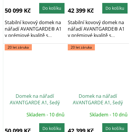
Do košíku
Do košíku
50 099 Kč
42 399 Kč
Stabilní kovový domek na
Stabilní kovový domek na
nářadí AVANTGARDE® A1
nářadí AVANTGARDE® A1
v prémiové kvalitě s
v prémiové kvalitě s
pultovou...
pultovou...
20 let záruka
20 let záruka
Domek na nářadí
Domek na nářadí
AVANTGARDE A1, šedý
AVANTGARDE A1, šedý
křemen, dvoukřídlé dveře
křemen, jednokřídlé dveře
Skladem - 10 dnů
Skladem - 10 dnů
Do košíku
Do košíku
50 099 Kč
42 399 Kč