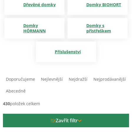
Dřevěné domky
Domky BIOHORT
Domky
Domky s
HÖRMANN
přístřeškem
Příslušenství
Ř
a
Doporučujeme
Nejlevnější
Nejdražší
Nejprodávanější
z
e
Abecedně
n
í
430
položek celkem
p
r
Zavřít filtr
o
d