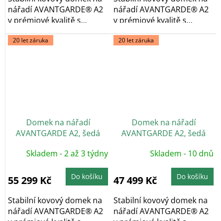
nářadí AVANTGARDE® A2
nářadí AVANTGARDE® A2
v prémiové kvalitě s
v prémiové kvalitě s
pultovou...
pultovou...
20 let záruka
20 let záruka
Domek na nářadí
Domek na nářadí
AVANTGARDE A2, šedá
AVANTGARDE A2, šedá
metalíza, dvoukřídlé dveře
metalíza, jednokřídlé
Skladem - 2 až 3 týdny
Skladem - 10 dnů
dveře
Do košíku
Do košíku
55 299 Kč
47 499 Kč
Stabilní kovový domek na
Stabilní kovový domek na
nářadí AVANTGARDE® A2
nářadí AVANTGARDE® A2