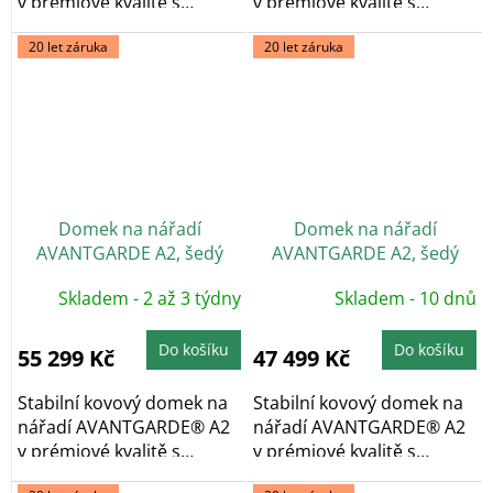
v prémiové kvalitě s
v prémiové kvalitě s
pultovou...
pultovou...
20 let záruka
20 let záruka
Domek na nářadí
Domek na nářadí
AVANTGARDE A2, šedý
AVANTGARDE A2, šedý
křemen, dvoukřídlé dveře
křemen, jednokřídlé dveře
Skladem - 2 až 3 týdny
Skladem - 10 dnů
Do košíku
Do košíku
55 299 Kč
47 499 Kč
Stabilní kovový domek na
Stabilní kovový domek na
nářadí AVANTGARDE® A2
nářadí AVANTGARDE® A2
v prémiové kvalitě s
v prémiové kvalitě s
pultovou...
pultovou...