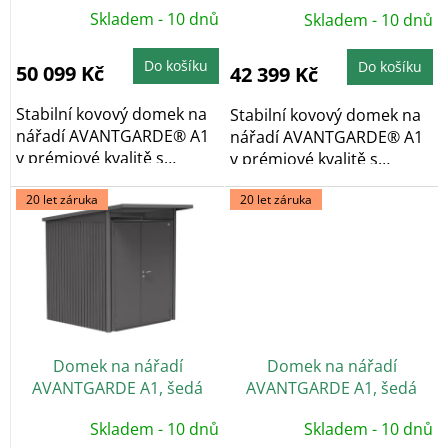
dvoukřídlé dveře
jednokřídlé dveře
k
Skladem - 10 dnů
Skladem - 10 dnů
t
ů
Do košíku
Do košíku
50 099 Kč
42 399 Kč
Stabilní kovový domek na
Stabilní kovový domek na
nářadí AVANTGARDE® A1
nářadí AVANTGARDE® A1
v prémiové kvalitě s
v prémiové kvalitě s
pultovou...
pultovou...
20 let záruka
20 let záruka
Domek na nářadí
Domek na nářadí
AVANTGARDE A1, šedá
AVANTGARDE A1, šedá
metalíza, dvoukřídlé dveře
metalíza, jednokřídlé
Skladem - 10 dnů
Skladem - 10 dnů
dveře