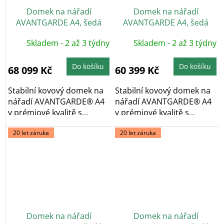
Domek na nářadí
Domek na nářadí
AVANTGARDE A4, šedá
AVANTGARDE A4, šedá
metalíza, dvoukřídlé dveře
metalíza, jednokřídlé
Skladem - 2 až 3 týdny
Skladem - 2 až 3 týdny
dveře
Do košíku
Do košíku
68 099 Kč
60 399 Kč
Stabilní kovový domek na
Stabilní kovový domek na
nářadí AVANTGARDE® A4
nářadí AVANTGARDE® A4
v prémiové kvalitě s
v prémiové kvalitě s
pultovou...
pultovou...
20 let záruka
20 let záruka
Domek na nářadí
Domek na nářadí