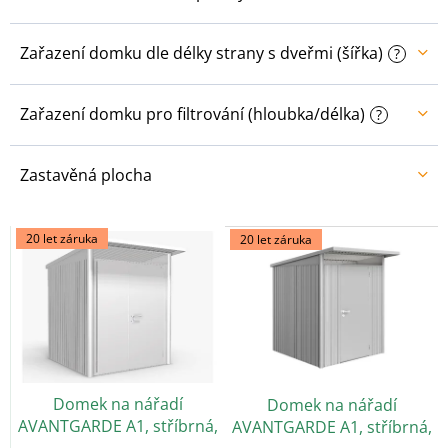
Zařazení domku dle délky strany s dveřmi (šířka)
?
Zařazení domku pro filtrování (hloubka/délka)
?
Zastavěná plocha
V
20 let záruka
20 let záruka
ý
p
i
s
p
r
o
Domek na nářadí
Domek na nářadí
d
AVANTGARDE A1, stříbrná,
AVANTGARDE A1, stříbrná,
u