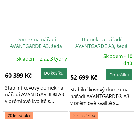
Domek na nářadí
Domek na nářadí
AVANTGARDE A3, šedá
AVANTGARDE A3, šedá
metalíza, dvoukřídlé dveře
metalíza, jednokřídlé
Skladem - 10
Skladem - 2 až 3 týdny
Průměrné
dveře
hodnocení
dnů
produktu
je
Do košíku
5,0
60 399 Kč
Do košíku
52 699 Kč
z
5
hvězdiček.
Stabilní kovový domek na
Stabilní kovový domek na
nářadí AVANTGARDE® A3
nářadí AVANTGARDE® A3
v prémiové kvalitě s
v prémiové kvalitě s
pultovou...
pultovou...
20 let záruka
20 let záruka