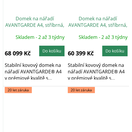
Domek na nářadí
Domek na nářadí
AVANTGARDE A4, stříbrná,
AVANTGARDE A4, stříbrná,
dvoukřídlé dveře
jednokřídlé dveře
Skladem - 2 až 3 týdny
Skladem - 2 až 3 týdny
Do košíku
Do košíku
68 099 Kč
60 399 Kč
Stabilní kovový domek na
Stabilní kovový domek na
nářadí AVANTGARDE® A4
nářadí AVANTGARDE® A4
v prémiové kvalitě s
v prémiové kvalitě s
pultovou...
pultovou...
20 let záruka
20 let záruka