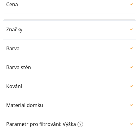
u
Cena
k
t
ů
Značky
Barva
Barva stěn
Kování
Materiál domku
Parametr pro filtrování: Výška
?