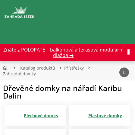
Přejít
na
CZK
obsah
Znáte z POLOPATĚ –
balkónová a terasová modulární
dlažba ➡️
Katalog produktů
Přístřešky
Zahradní domky
Dřevěné domky na nářadí Karibu
Dalin
Plechové domky
Plastové domky