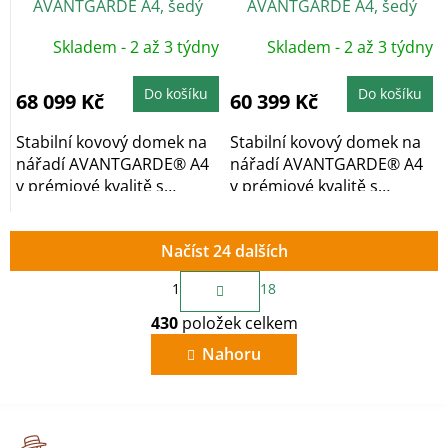
AVANTGARDE A4, šedý
AVANTGARDE A4, šedý
křemen, dvoukřídlé dveře
křemen, jednokřídlé dveře
Skladem - 2 až 3 týdny
Skladem - 2 až 3 týdny
Do košíku
Do košíku
68 099 Kč
60 399 Kč
Stabilní kovový domek na
Stabilní kovový domek na
nářadí AVANTGARDE® A4
nářadí AVANTGARDE® A4
v prémiové kvalitě s
v prémiové kvalitě s
pultovou...
pultovou...
Načíst 24 dalších
S
1
18
t
O
r
430
položek celkem
v
á
n
l
Nahoru
k
á
o
d
v
a
á
c
n
í
í