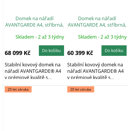
Domek na nářadí
Domek na nářadí
AVANTGARDE A4, stříbrná,
AVANTGARDE A4, stříbrná,
dvoukřídlé dveře
jednokřídlé dveře
Skladem - 2 až 3 týdny
Skladem - 2 až 3 týdny
Do košíku
Do košíku
68 099 Kč
60 399 Kč
Stabilní kovový domek na
Stabilní kovový domek na
nářadí AVANTGARDE® A4
nářadí AVANTGARDE® A4
v prémiové kvalitě s
v prémiové kvalitě s
pultovou...
pultovou...
20 let záruka
20 let záruka