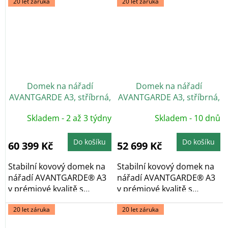
20 let záruka
20 let záruka
Domek na nářadí
Domek na nářadí
AVANTGARDE A3, stříbrná,
AVANTGARDE A3, stříbrná,
dvoukřídlé dveře
jednokřídlé dveře
Skladem - 2 až 3 týdny
Skladem - 10 dnů
Do košíku
Do košíku
60 399 Kč
52 699 Kč
Stabilní kovový domek na
Stabilní kovový domek na
nářadí AVANTGARDE® A3
nářadí AVANTGARDE® A3
v prémiové kvalitě s
v prémiové kvalitě s
pultovou...
pultovou...
20 let záruka
20 let záruka