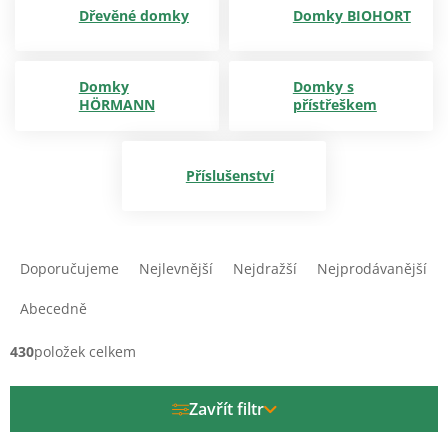
Dřevěné domky
Domky BIOHORT
Domky
Domky s
HÖRMANN
přístřeškem
Příslušenství
Ř
a
Doporučujeme
Nejlevnější
Nejdražší
Nejprodávanější
z
e
Abecedně
n
í
430
položek celkem
p
r
Zavřít filtr
o
d