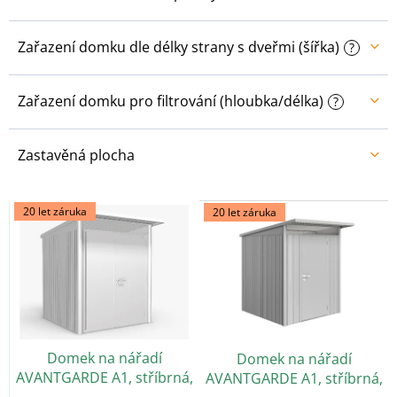
Zařazení domku dle délky strany s dveřmi (šířka)
?
Zařazení domku pro filtrování (hloubka/délka)
?
Zastavěná plocha
V
20 let záruka
20 let záruka
ý
p
i
s
p
r
o
Domek na nářadí
Domek na nářadí
d
AVANTGARDE A1, stříbrná,
AVANTGARDE A1, stříbrná,
u