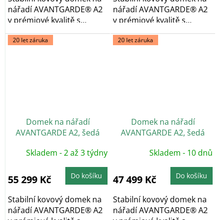
nářadí AVANTGARDE® A2
nářadí AVANTGARDE® A2
v prémiové kvalitě s
v prémiové kvalitě s
pultovou...
pultovou...
20 let záruka
20 let záruka
Domek na nářadí
Domek na nářadí
AVANTGARDE A2, šedá
AVANTGARDE A2, šedá
metalíza, dvoukřídlé dveře
metalíza, jednokřídlé
Skladem - 2 až 3 týdny
Skladem - 10 dnů
dveře
Do košíku
Do košíku
55 299 Kč
47 499 Kč
Stabilní kovový domek na
Stabilní kovový domek na
nářadí AVANTGARDE® A2
nářadí AVANTGARDE® A2