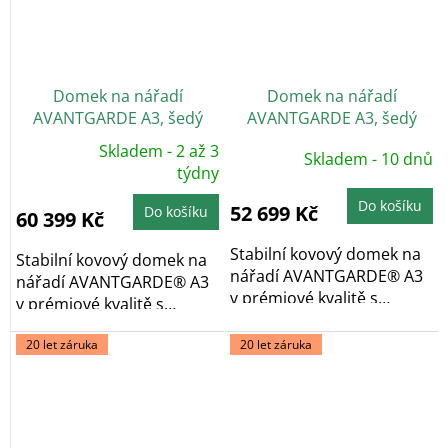
Domek na nářadí
Domek na nářadí
AVANTGARDE A3, šedý
AVANTGARDE A3, šedý
křemen, dvoukřídlé dveře
křemen, jednokřídlé dveře
Skladem - 2 až 3
Skladem - 10 dnů
Průměrné
hodnocení
týdny
produktu
je
Do košíku
5,0
52 699 Kč
Do košíku
60 399 Kč
z
5
hvězdiček.
Stabilní kovový domek na
Stabilní kovový domek na
nářadí AVANTGARDE® A3
nářadí AVANTGARDE® A3
v prémiové kvalitě s
v prémiové kvalitě s
pultovou...
pultovou...
20 let záruka
20 let záruka