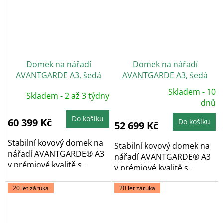
Domek na nářadí
Domek na nářadí
AVANTGARDE A3, šedá
AVANTGARDE A3, šedá
metalíza, dvoukřídlé dveře
metalíza, jednokřídlé
Skladem - 10
Skladem - 2 až 3 týdny
Průměrné
dveře
hodnocení
dnů
produktu
je
Do košíku
5,0
60 399 Kč
Do košíku
52 699 Kč
z
5
hvězdiček.
Stabilní kovový domek na
Stabilní kovový domek na
nářadí AVANTGARDE® A3
nářadí AVANTGARDE® A3
v prémiové kvalitě s
v prémiové kvalitě s
pultovou...
pultovou...
20 let záruka
20 let záruka