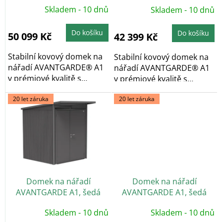
dvoukřídlé dveře
jednokřídlé dveře
k
Skladem - 10 dnů
Skladem - 10 dnů
t
ů
Do košíku
Do košíku
50 099 Kč
42 399 Kč
Stabilní kovový domek na
Stabilní kovový domek na
nářadí AVANTGARDE® A1
nářadí AVANTGARDE® A1
v prémiové kvalitě s
v prémiové kvalitě s
pultovou...
pultovou...
20 let záruka
20 let záruka
Domek na nářadí
Domek na nářadí
AVANTGARDE A1, šedá
AVANTGARDE A1, šedá
metalíza, dvoukřídlé dveře
metalíza, jednokřídlé
Skladem - 10 dnů
Skladem - 10 dnů
dveře