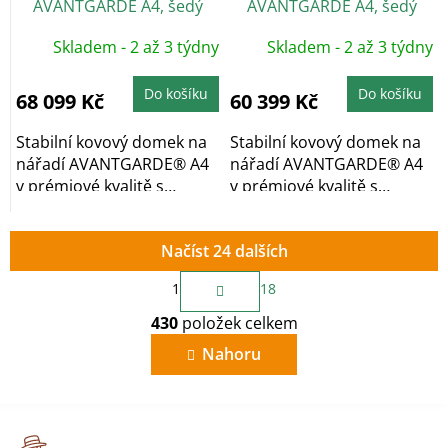
AVANTGARDE A4, šedý
AVANTGARDE A4, šedý
křemen, dvoukřídlé dveře
křemen, jednokřídlé dveře
Skladem - 2 až 3 týdny
Skladem - 2 až 3 týdny
Do košíku
Do košíku
68 099 Kč
60 399 Kč
Stabilní kovový domek na
Stabilní kovový domek na
nářadí AVANTGARDE® A4
nářadí AVANTGARDE® A4
v prémiové kvalitě s
v prémiové kvalitě s
pultovou...
pultovou...
Načíst 24 dalších
S
1
18
t
O
r
430
položek celkem
v
á
n
l
Nahoru
k
á
o
d
v
a
á
c
n
í
í