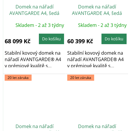
Domek na nářadí
Domek na nářadí
AVANTGARDE A4, šedá
AVANTGARDE A4, šedá
metalíza, dvoukřídlé dveře
metalíza, jednokřídlé
Skladem - 2 až 3 týdny
Skladem - 2 až 3 týdny
dveře
Do košíku
Do košíku
68 099 Kč
60 399 Kč
Stabilní kovový domek na
Stabilní kovový domek na
nářadí AVANTGARDE® A4
nářadí AVANTGARDE® A4
v prémiové kvalitě s
v prémiové kvalitě s
pultovou...
pultovou...
20 let záruka
20 let záruka
Domek na nářadí
Domek na nářadí