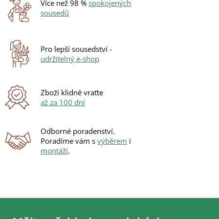
Více než 98 %
spokojených
p
sousedů
r
v
k
y
Pro lepší sousedství -
v
udržitelný e-shop
ý
p
i
s
Zboží klidně vraťte
u
až za 100 dní
Odborné poradenství.
Poradíme vám s
výběrem
i
montáží
.
Z
á