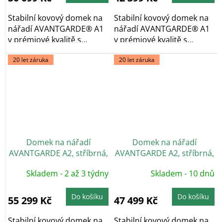
Stabilní kovový domek na
Stabilní kovový domek na
nářadí AVANTGARDE® A1
nářadí AVANTGARDE® A1
v prémiové kvalitě s
v prémiové kvalitě s
pultovou...
pultovou...
20 let záruka
20 let záruka
Domek na nářadí
Domek na nářadí
AVANTGARDE A2, stříbrná,
AVANTGARDE A2, stříbrná,
dvoukřídlé dveře
jednokřídlé dveře
Skladem - 2 až 3 týdny
Skladem - 10 dnů
Do košíku
Do košíku
55 299 Kč
47 499 Kč
Stabilní kovový domek na
Stabilní kovový domek na