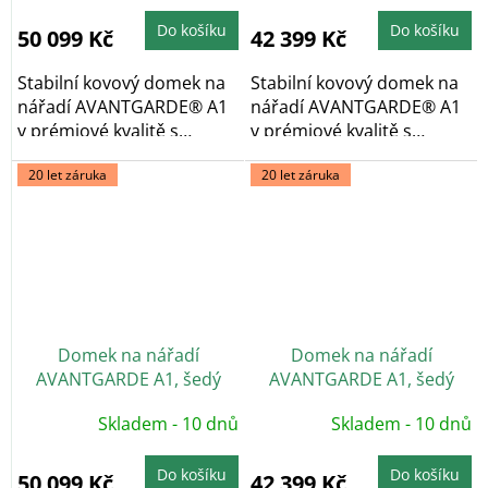
Do košíku
Do košíku
50 099 Kč
42 399 Kč
Stabilní kovový domek na
Stabilní kovový domek na
nářadí AVANTGARDE® A1
nářadí AVANTGARDE® A1
v prémiové kvalitě s
v prémiové kvalitě s
pultovou...
pultovou...
20 let záruka
20 let záruka
Domek na nářadí
Domek na nářadí
AVANTGARDE A1, šedý
AVANTGARDE A1, šedý
křemen, dvoukřídlé dveře
křemen, jednokřídlé dveře
Skladem - 10 dnů
Skladem - 10 dnů
Do košíku
Do košíku
50 099 Kč
42 399 Kč