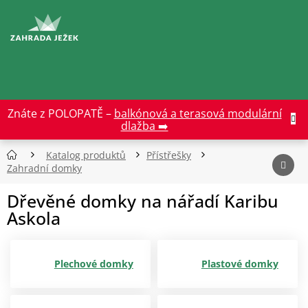
Přejít
na
CZK
obsah
Znáte z POLOPATĚ –
balkónová a terasová modulární
dlažba ➡️
Katalog produktů
Přístřešky
Zahradní domky
Dřevěné domky na nářadí Karibu
Askola
Plechové domky
Plastové domky