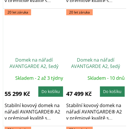
v prémiové kvalitě s
v prémiové kvalitě s
pultovou...
pultovou...
20 let záruka
20 let záruka
Domek na nářadí
Domek na nářadí
AVANTGARDE A2, šedý
AVANTGARDE A2, šedý
křemen, dvoukřídlé dveře
křemen, jednokřídlé dveře
Skladem - 2 až 3 týdny
Skladem - 10 dnů
Do košíku
Do košíku
55 299 Kč
47 499 Kč
Stabilní kovový domek na
Stabilní kovový domek na
nářadí AVANTGARDE® A2
nářadí AVANTGARDE® A2
v prémiové kvalitě s
v prémiové kvalitě s
pultovou...
pultovou...