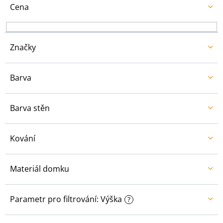
u
Cena
k
t
ů
Značky
Barva
Barva stěn
Kování
Materiál domku
Parametr pro filtrování: Výška
?