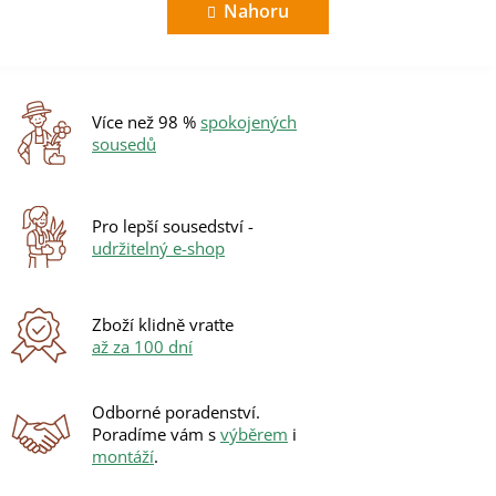
n
l
Nahoru
k
á
o
d
v
a
á
c
n
í
í
Více než 98 %
spokojených
p
sousedů
r
v
k
y
Pro lepší sousedství -
v
udržitelný e-shop
ý
p
i
s
Zboží klidně vraťte
u
až za 100 dní
Odborné poradenství.
Poradíme vám s
výběrem
i
montáží
.