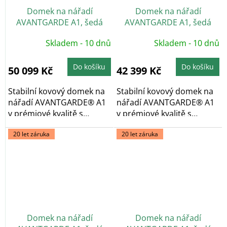
Domek na nářadí
Domek na nářadí
AVANTGARDE A1, šedá
AVANTGARDE A1, šedá
metalíza, dvoukřídlé dveře
metalíza, jednokřídlé
Skladem - 10 dnů
Skladem - 10 dnů
dveře
Do košíku
Do košíku
50 099 Kč
42 399 Kč
Stabilní kovový domek na
Stabilní kovový domek na
nářadí AVANTGARDE® A1
nářadí AVANTGARDE® A1
v prémiové kvalitě s
v prémiové kvalitě s
pultovou...
pultovou...
20 let záruka
20 let záruka
Domek na nářadí
Domek na nářadí