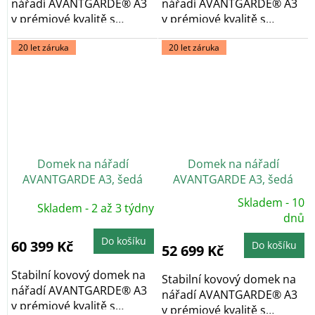
nářadí AVANTGARDE® A3
nářadí AVANTGARDE® A3
v prémiové kvalitě s
v prémiové kvalitě s
pultovou...
pultovou...
20 let záruka
20 let záruka
Domek na nářadí
Domek na nářadí
AVANTGARDE A3, šedá
AVANTGARDE A3, šedá
metalíza, dvoukřídlé dveře
metalíza, jednokřídlé
Skladem - 10
Skladem - 2 až 3 týdny
Průměrné
dveře
hodnocení
dnů
produktu
je
Do košíku
5,0
60 399 Kč
Do košíku
52 699 Kč
z
5
hvězdiček.
Stabilní kovový domek na
Stabilní kovový domek na
nářadí AVANTGARDE® A3
nářadí AVANTGARDE® A3
v prémiové kvalitě s
v prémiové kvalitě s