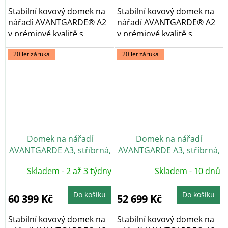
Stabilní kovový domek na
Stabilní kovový domek na
nářadí AVANTGARDE® A2
nářadí AVANTGARDE® A2
v prémiové kvalitě s
v prémiové kvalitě s
pultovou...
pultovou...
20 let záruka
20 let záruka
Domek na nářadí
Domek na nářadí
AVANTGARDE A3, stříbrná,
AVANTGARDE A3, stříbrná,
dvoukřídlé dveře
jednokřídlé dveře
Skladem - 2 až 3 týdny
Skladem - 10 dnů
Do košíku
Do košíku
60 399 Kč
52 699 Kč
Stabilní kovový domek na
Stabilní kovový domek na