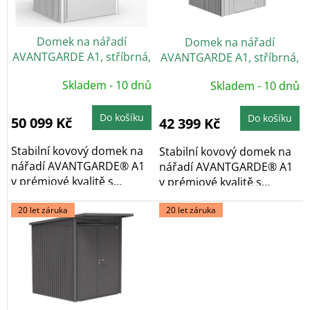
p
r
o
Domek na nářadí
Domek na nářadí
d
AVANTGARDE A1, stříbrná,
AVANTGARDE A1, stříbrná,
u
dvoukřídlé dveře
jednokřídlé dveře
k
Skladem - 10 dnů
Skladem - 10 dnů
t
ů
Do košíku
Do košíku
50 099 Kč
42 399 Kč
Stabilní kovový domek na
Stabilní kovový domek na
nářadí AVANTGARDE® A1
nářadí AVANTGARDE® A1
v prémiové kvalitě s
v prémiové kvalitě s
pultovou...
pultovou...
20 let záruka
20 let záruka