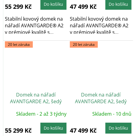
Do košíku
Do košíku
55 299 Kč
47 499 Kč
Stabilní kovový domek na
Stabilní kovový domek na
nářadí AVANTGARDE® A2
nářadí AVANTGARDE® A2
v prémiové kvalitě s
v prémiové kvalitě s
pultovou...
pultovou...
20 let záruka
20 let záruka
Domek na nářadí
Domek na nářadí
AVANTGARDE A2, šedý
AVANTGARDE A2, šedý
křemen, dvoukřídlé dveře
křemen, jednokřídlé dveře
Skladem - 2 až 3 týdny
Skladem - 10 dnů
Do košíku
Do košíku
55 299 Kč
47 499 Kč