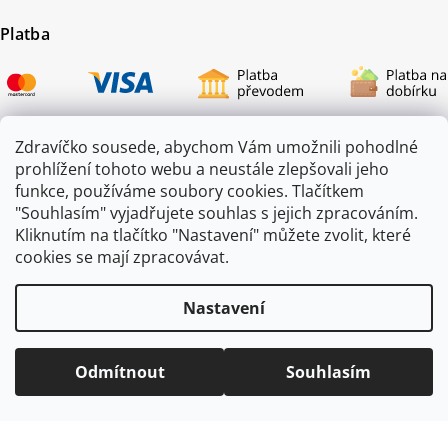
Platba
Zdravíčko sousede, abychom Vám umožnili pohodlné
prohlížení tohoto webu a neustále zlepšovali jeho
Certifikace
funkce, používáme soubory cookies. Tlačítkem
"Souhlasím" vyjadřujete souhlas s jejich zpracováním.
Kliknutím na tlačítko "Nastavení" můžete zvolit, které
cookies se mají zpracovávat.
Nastavení
Odmítnout
Souhlasím
Copyright 2026
ZAHRADA JEŽEK
. Všechna práva vyhrazena.
Vytvořil
Shoptet
|
mime digital