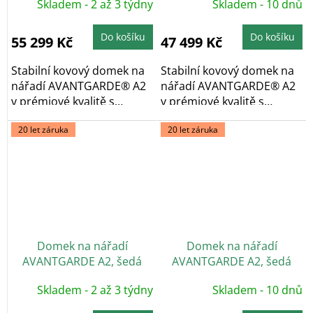
Skladem - 2 až 3 týdny
Skladem - 10 dnů
Do košíku
Do košíku
55 299 Kč
47 499 Kč
Stabilní kovový domek na
Stabilní kovový domek na
nářadí AVANTGARDE® A2
nářadí AVANTGARDE® A2
v prémiové kvalitě s
v prémiové kvalitě s
pultovou...
pultovou...
20 let záruka
20 let záruka
Domek na nářadí
Domek na nářadí
AVANTGARDE A2, šedá
AVANTGARDE A2, šedá
metalíza, dvoukřídlé dveře
metalíza, jednokřídlé
Skladem - 2 až 3 týdny
Skladem - 10 dnů
dveře