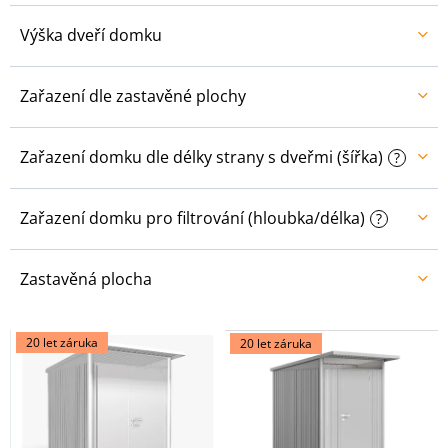
Výška dveří domku
Zařazení dle zastavěné plochy
Zařazení domku dle délky strany s dveřmi (šířka)
?
Zařazení domku pro filtrování (hloubka/délka)
?
Zastavěná plocha
V
20 let záruka
20 let záruka
ý
p
i
s