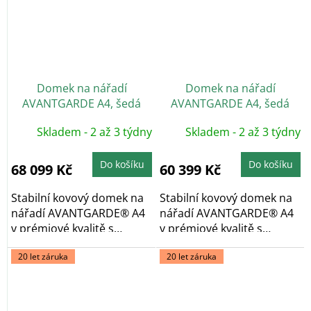
Domek na nářadí
Domek na nářadí
AVANTGARDE A4, šedá
AVANTGARDE A4, šedá
metalíza, dvoukřídlé dveře
metalíza, jednokřídlé
Skladem - 2 až 3 týdny
Skladem - 2 až 3 týdny
dveře
Do košíku
Do košíku
68 099 Kč
60 399 Kč
Stabilní kovový domek na
Stabilní kovový domek na
nářadí AVANTGARDE® A4
nářadí AVANTGARDE® A4
v prémiové kvalitě s
v prémiové kvalitě s
pultovou...
pultovou...
20 let záruka
20 let záruka