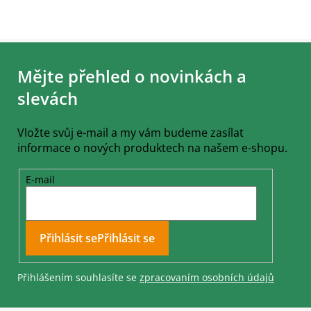
Z
á
Mějte přehled o novinkách a
p
a
slevách
t
í
Vložte svůj e-mail a my vám budeme zasílat
informace o nových produktech na našem e-shopu.
E-mail
Přihlásit se
Přihlášením souhlasíte se
zpracovaním osobních údajů