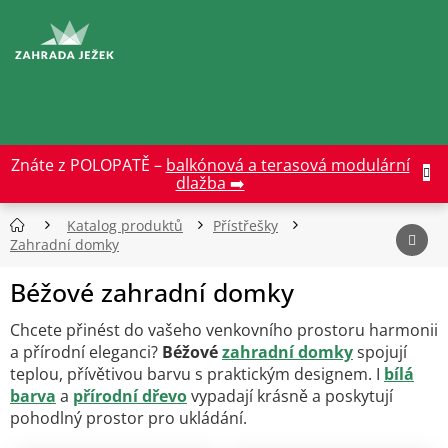
Přejít
na
CZK
obsah
Znáte z POLOPATĚ –
balkónová a terasová modulární
dlažba ➡️
Katalog produktů
Přístřešky
Zahradní domky
Béžové zahradní domky
Chcete přinést do vašeho venkovního prostoru harmonii
a přírodní eleganci?
Béžové
zahradní domky
spojují
teplou, přívětivou barvu s praktickým designem. I
bílá
barva
a
přírodní dřevo
vypadají krásně a poskytují
pohodlný prostor pro ukládání.