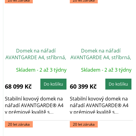
20 let záruka
20 let záruka
Domek na nářadí
Domek na nářadí
AVANTGARDE A4, stříbrná,
AVANTGARDE A4, stříbrná,
dvoukřídlé dveře
jednokřídlé dveře
Skladem - 2 až 3 týdny
Skladem - 2 až 3 týdny
Do košíku
Do košíku
68 099 Kč
60 399 Kč
Stabilní kovový domek na
Stabilní kovový domek na
nářadí AVANTGARDE® A4
nářadí AVANTGARDE® A4
v prémiové kvalitě s
v prémiové kvalitě s
pultovou...
pultovou...
20 let záruka
20 let záruka