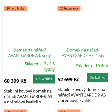
pultovou...
pultovou...
20 let záruka
20 let záruka
Domek na nářadí
Domek na nářadí
AVANTGARDE A3, šedý
AVANTGARDE A3, šedý
křemen, dvoukřídlé dveře
křemen, jednokřídlé dveře
Skladem - 2 až 3
Skladem - 10 dnů
Průměrné
hodnocení
týdny
produktu
je
Do košíku
5,0
52 699 Kč
Do košíku
60 399 Kč
z
5
hvězdiček.
Stabilní kovový domek na
Stabilní kovový domek na
nářadí AVANTGARDE® A3
nářadí AVANTGARDE® A3
v prémiové kvalitě s
v prémiové kvalitě s
pultovou...
pultovou...