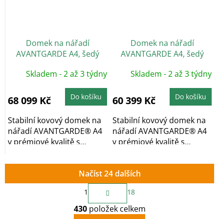
Domek na nářadí
Domek na nářadí
AVANTGARDE A4, šedý
AVANTGARDE A4, šedý
křemen, dvoukřídlé dveře
křemen, jednokřídlé dveře
Skladem - 2 až 3 týdny
Skladem - 2 až 3 týdny
Do košíku
Do košíku
68 099 Kč
60 399 Kč
Stabilní kovový domek na
Stabilní kovový domek na
nářadí AVANTGARDE® A4
nářadí AVANTGARDE® A4
v prémiové kvalitě s
v prémiové kvalitě s
pultovou...
pultovou...
Načíst 24 dalších
S
1
18
t
O
r
430
položek celkem
v
á