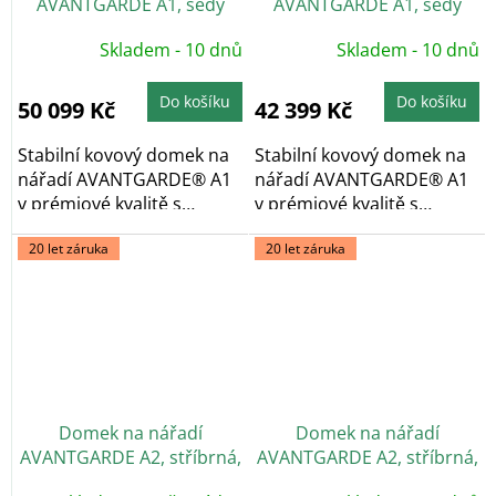
AVANTGARDE A1, šedý
AVANTGARDE A1, šedý
křemen, dvoukřídlé dveře
křemen, jednokřídlé dveře
Skladem - 10 dnů
Skladem - 10 dnů
Do košíku
Do košíku
50 099 Kč
42 399 Kč
Stabilní kovový domek na
Stabilní kovový domek na
nářadí AVANTGARDE® A1
nářadí AVANTGARDE® A1
v prémiové kvalitě s
v prémiové kvalitě s
pultovou...
pultovou...
20 let záruka
20 let záruka
Domek na nářadí
Domek na nářadí
AVANTGARDE A2, stříbrná,
AVANTGARDE A2, stříbrná,
dvoukřídlé dveře
jednokřídlé dveře