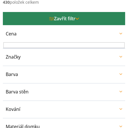
í
430
položek celkem
p
r
Zavřít filtr
o
d
u
Cena
k
t
ů
Značky
Barva
Barva stěn
Kování
Materiál domku