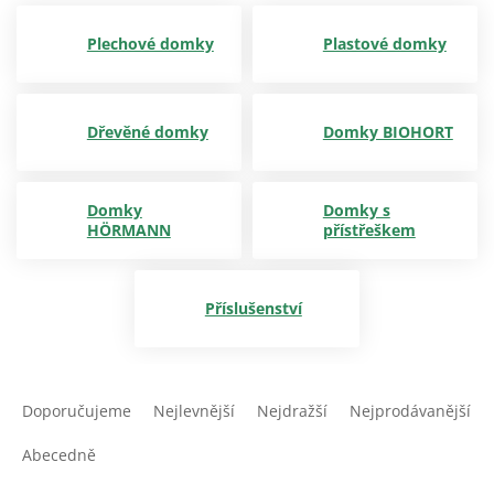
Plechové domky
Plastové domky
Dřevěné domky
Domky BIOHORT
Domky
Domky s
HÖRMANN
přístřeškem
Příslušenství
Ř
a
Doporučujeme
Nejlevnější
Nejdražší
Nejprodávanější
z
e
Abecedně
n