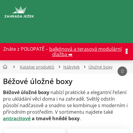
Přejít
na
CZK
obsah
Znáte z POLOPATĚ –
balkónová a terasová modulární
dlažba ➡️
Katalog produktů
Nábytek
Úložné boxy
Béžové úložné boxy
Béžové úložné boxy
nabízí praktické a elegantní řešení
pro ukládání věcí doma i na zahradě. Světlý odstín
působí nadčasově a snadno se kombinuje s moderním i
přírodním prostředím. V sortimentu najdete také
antracitové
a tmavě hnědé boxy
.