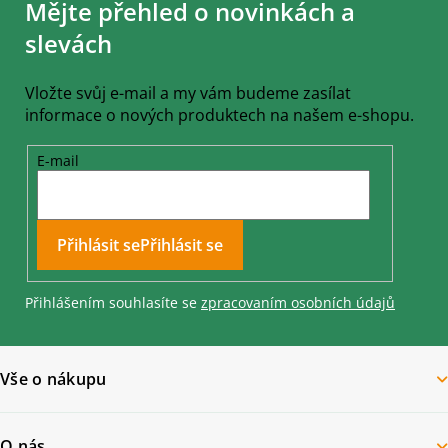
Mějte přehled o novinkách a
p
a
slevách
t
í
Vložte svůj e-mail a my vám budeme zasílat
informace o nových produktech na našem e-shopu.
E-mail
Přihlásit se
Přihlášením souhlasíte se
zpracovaním osobních údajů
Vše o nákupu
O nás