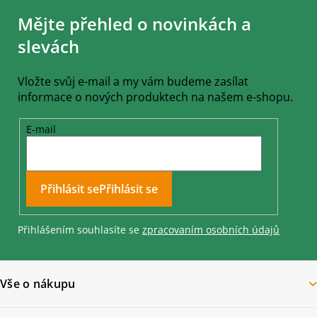
á
Mějte přehled o novinkách a
p
a
slevách
t
í
Vložte svůj e-mail a my vám budeme zasílat
informace o nových produktech na našem e-shopu.
E-mail
Přihlásit se
Přihlášením souhlasíte se
zpracovaním osobních údajů
Vše o nákupu