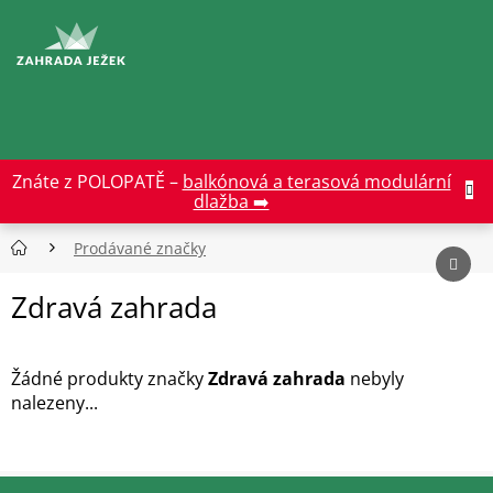
Přejít
na
CZK
obsah
Znáte z POLOPATĚ –
balkónová a terasová modulární
dlažba ➡️
Prodávané značky
Zdravá zahrada
Žádné produkty značky
Zdravá zahrada
nebyly
nalezeny...
Z