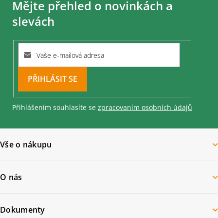
Mějte přehled o novinkách a
p
a
slevách
t
í
PŘIHLÁSIT
SE
Přihlášením souhlasíte se
zpracovaním osobních údajů
Vše o nákupu
O nás
Dokumenty