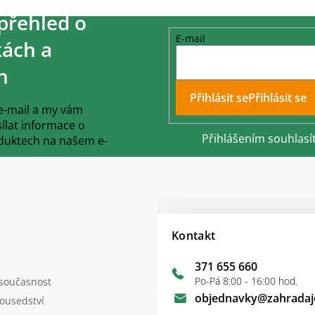
přehled o
E-mail
ách a
h
Přihlásit se
 e-mail a my vám
lat informace o
Přihlášením souhlasí
duktech na našem e-
Kontakt
371 655 660
Po-Pá 8:00 - 16:00 hod.
 současnost
objednavky
@
zahradaj
sousedství