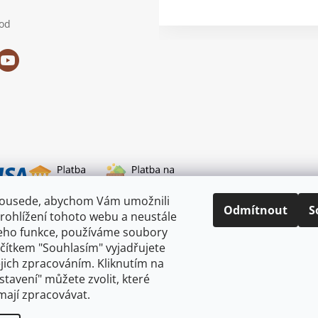
od
sousede, abychom Vám umožnili
i dopravy
Odmítnout
S
rohlížení tohoto webu a neustále
jeho funkce, používáme soubory
ačítkem "Souhlasím" vyjadřujete
ejich zpracováním. Kliknutím na
astavení" můžete zvolit, které
mají zpracovávat.