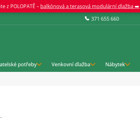
te z POLOPATĚ –
balkónová a terasová modulární dlažba ➡️
371 655 660
atelské potřeby
Venkovní dlažba
Nábytek
.