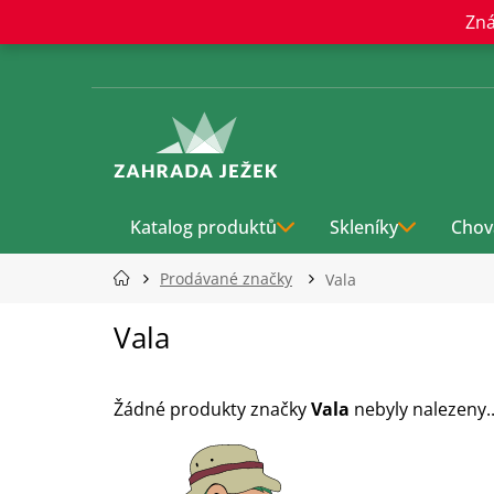
Přejít
Zná
na
obsah
Katalog produktů
Skleníky
Chov
Prodávané značky
Vala
Vala
Žádné produkty značky
Vala
nebyly nalezeny..