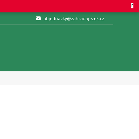
objednavky@zahradajezek.cz