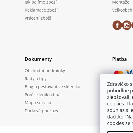
Jak balíme zboží
Montáže
Reklamace zboží
Velkoobch
Vrácení zboží
Dokumenty
Platba
Obchodní podmínky
Rady a tipy
Zdravíčko 
Blog o pěstování ve skleníku
Možnost
pohodlné p
Proč skleník od nás
zlepšovali 
Mapa servisů
cookies. Tl
souhlas s j
Dárkové poukazy
tlačítko "N
cookies se 