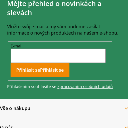
Mějte přehled o novinkách a
p
a
slevách
t
í
Vložte svůj e-mail a my vám budeme zasílat
informace o nových produktech na našem e-shopu.
E-mail
Přihlásit se
Přihlášením souhlasíte se
zpracovaním osobních údajů
Vše o nákupu
O nás