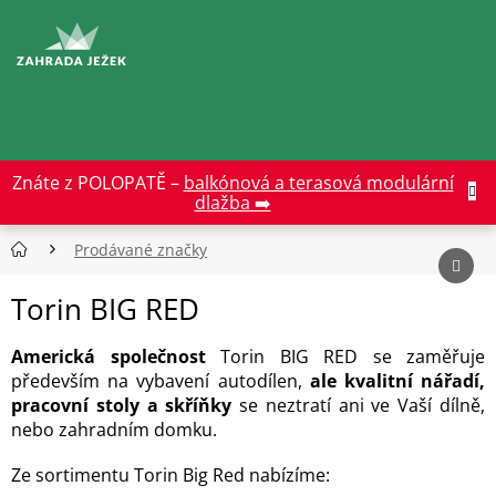
Přejít
na
CZK
obsah
Znáte z POLOPATĚ –
balkónová a terasová modulární
dlažba ➡️
Prodávané značky
Torin BIG RED
Americká společnost
Torin BIG RED se zaměřuje
především na vybavení autodílen,
ale kvalitní nářadí,
pracovní stoly a skříňky
se neztratí ani ve Vaší dílně,
nebo zahradním domku.
Ze sortimentu Torin Big Red nabízíme: