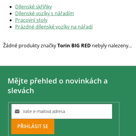
Dílenské skříňky
Dílenské vozíky s nářadím
Pracovní stoly
Prázdné dílenské vozíky na nářadí
Žádné produkty značky
Torin BIG RED
nebyly nalezeny...
Z
á
Mějte přehled o novinkách a
p
a
slevách
t
í
PŘIHLÁSIT
SE