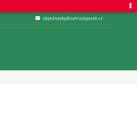
objednavky@zahradajezek.cz