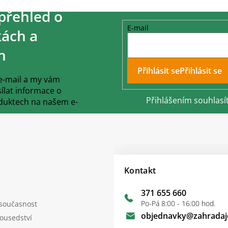
přehled o
E-mail
ách a
h
Přihlásit se
 e-mail a my vám
lat informace o
Přihlášením souhlasí
duktech na našem e-
Kontakt
371 655 660
Po-Pá 8:00 - 16:00 hod.
 současnost
objednavky
@
zahradaj
sousedství