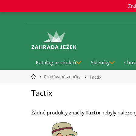
Přejít
Zná
na
obsah
Katalog produktů
Skleníky
Chov
Prodávané značky
Tactix
Tactix
Žádné produkty značky
Tactix
nebyly nalezeny