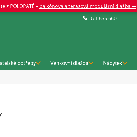
te z POLOPATĚ –
balkónová a terasová modulární dlažba ➡️
371 655 660
atelské potřeby
Venkovní dlažba
Nábytek
...