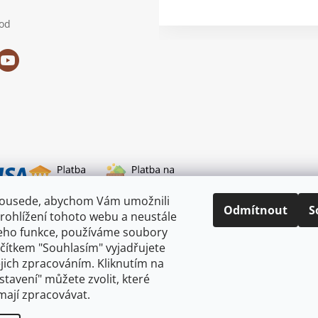
od
sousede, abychom Vám umožnili
i dopravy
Odmítnout
S
rohlížení tohoto webu a neustále
jeho funkce, používáme soubory
ačítkem "Souhlasím" vyjadřujete
ejich zpracováním. Kliknutím na
astavení" můžete zvolit, které
mají zpracovávat.