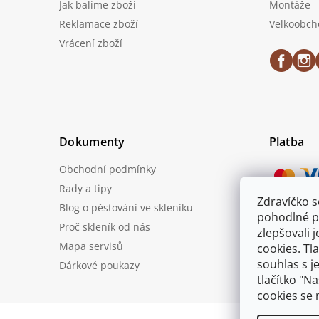
Jak balíme zboží
Montáže
Reklamace zboží
Velkoobch
Vrácení zboží
Dokumenty
Platba
Obchodní podmínky
Rady a tipy
Zdravíčko 
Blog o pěstování ve skleníku
Možnost
pohodlné p
Proč skleník od nás
zlepšovali 
Mapa servisů
cookies. Tl
souhlas s j
Dárkové poukazy
tlačítko "N
cookies se 