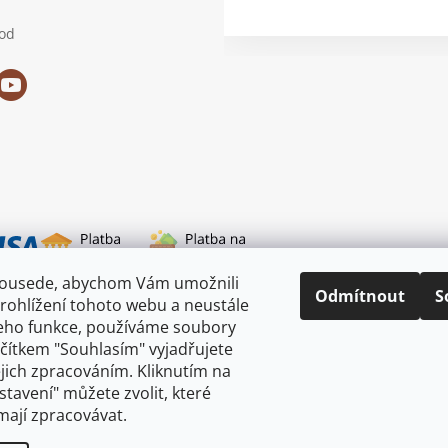
od
sousede, abychom Vám umožnili
i dopravy
Odmítnout
S
rohlížení tohoto webu a neustále
jeho funkce, používáme soubory
ačítkem "Souhlasím" vyjadřujete
ejich zpracováním. Kliknutím na
astavení" můžete zvolit, které
mají zpracovávat.