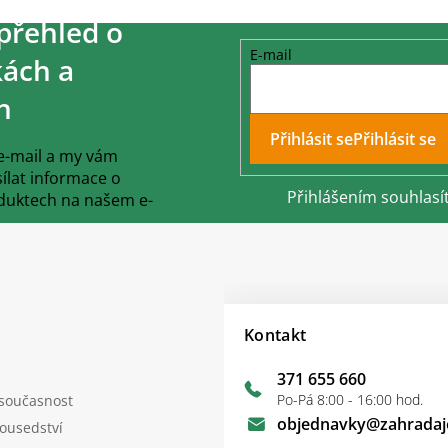
přehled o
E-mail
ách a
h
Přihlásit se
 e-mail a my vám
lat informace o
Přihlášením souhlasí
duktech na našem e-
Kontakt
371 655 660
Po-Pá 8:00 - 16:00 hod.
 současnost
objednavky
@
zahradaj
sousedství