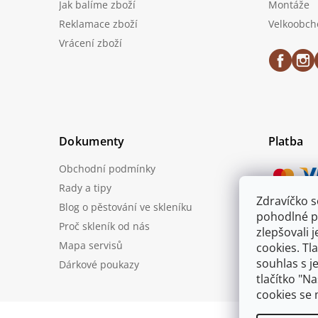
Jak balíme zboží
Montáže
Reklamace zboží
Velkoobch
Vrácení zboží
Dokumenty
Platba
Obchodní podmínky
Rady a tipy
Zdravíčko 
Blog o pěstování ve skleníku
Možnost
pohodlné p
Proč skleník od nás
zlepšovali 
Mapa servisů
cookies. Tl
souhlas s j
Dárkové poukazy
tlačítko "N
cookies se 