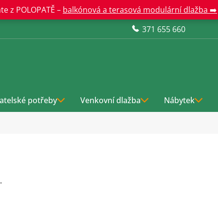
te z POLOPATĚ –
balkónová a terasová modulární dlažba ➡️
371 655 660
atelské potřeby
Venkovní dlažba
Nábytek
.