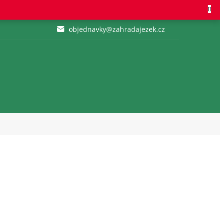
objednavky@zahradajezek.cz