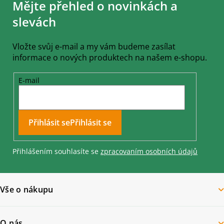
Mějte přehled o novinkách a
p
a
slevách
t
í
Vložte svůj e-mail a my vám budeme zasílat
informace o nových produktech na našem e-shopu.
E-mail
Přihlásit se
Přihlášením souhlasíte se
zpracovaním osobních údajů
Vše o nákupu
O nás