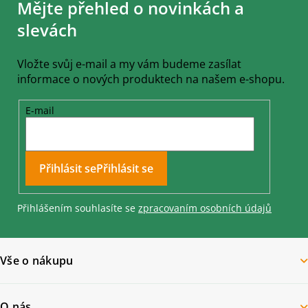
Mějte přehled o novinkách a
p
a
slevách
t
í
Vložte svůj e-mail a my vám budeme zasílat
informace o nových produktech na našem e-shopu.
E-mail
Přihlásit se
Přihlášením souhlasíte se
zpracovaním osobních údajů
Vše o nákupu
O nás