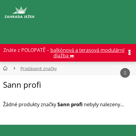
Přejít
na
CZK
obsah
Znáte z POLOPATĚ –
balkónová a terasová modulární
dlažba ➡️
Prodávané značky
Sann profi
Žádné produkty značky
Sann profi
nebyly nalezeny...
Z
á