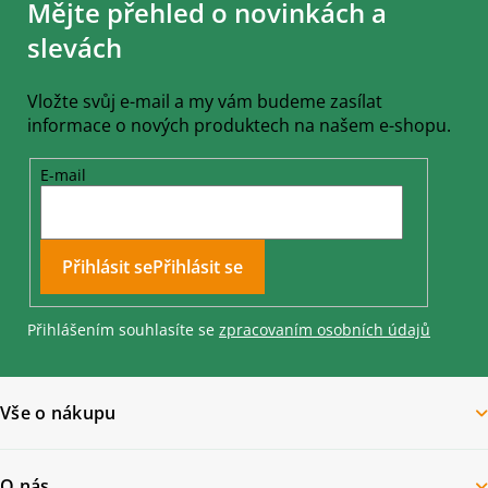
Mějte přehled o novinkách a
p
a
slevách
t
í
Vložte svůj e-mail a my vám budeme zasílat
informace o nových produktech na našem e-shopu.
E-mail
Přihlásit se
Přihlášením souhlasíte se
zpracovaním osobních údajů
Vše o nákupu
O nás