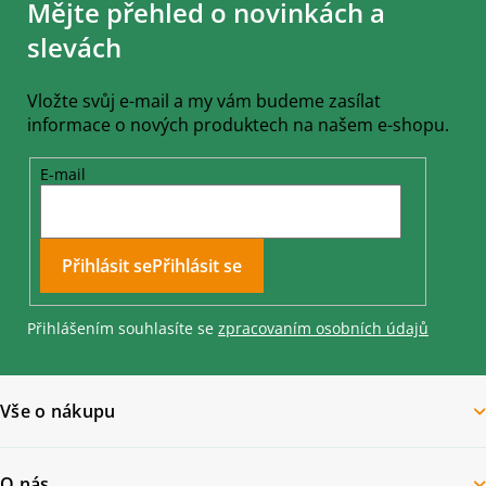
Mějte přehled o novinkách a
p
a
slevách
t
í
Vložte svůj e-mail a my vám budeme zasílat
informace o nových produktech na našem e-shopu.
E-mail
Přihlásit se
Přihlášením souhlasíte se
zpracovaním osobních údajů
Vše o nákupu
O nás