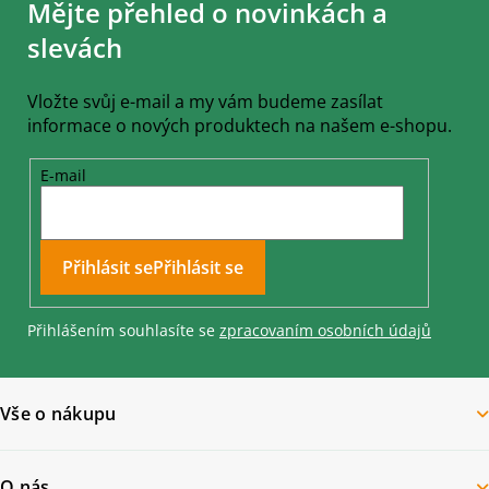
Mějte přehled o novinkách a
p
a
slevách
t
í
Vložte svůj e-mail a my vám budeme zasílat
informace o nových produktech na našem e-shopu.
E-mail
Přihlásit se
Přihlášením souhlasíte se
zpracovaním osobních údajů
Vše o nákupu
O nás