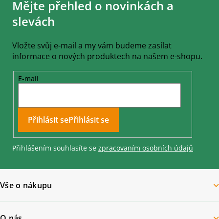
Mějte přehled o novinkách a
p
a
slevách
t
í
Vložte svůj e-mail a my vám budeme zasílat
informace o nových produktech na našem e-shopu.
E-mail
Přihlásit se
Přihlášením souhlasíte se
zpracovaním osobních údajů
Vše o nákupu
O nás