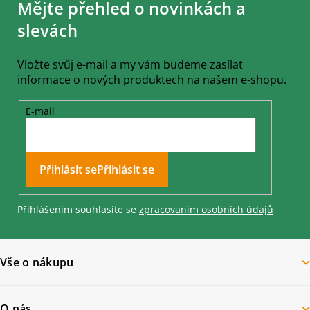
Mějte přehled o novinkách a
p
a
slevách
t
í
Vložte svůj e-mail a my vám budeme zasílat
informace o nových produktech na našem e-shopu.
E-mail
Přihlásit se
Přihlášením souhlasíte se
zpracovaním osobních údajů
Vše o nákupu
O nás