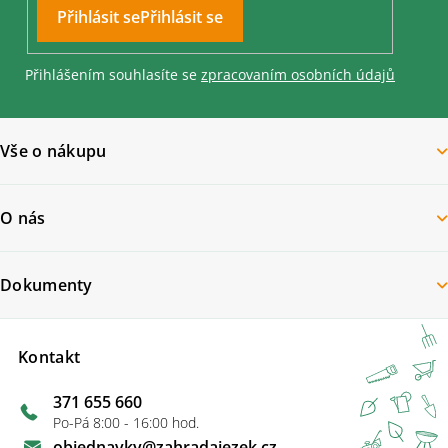
u
Přihlásit se
Přihlášením souhlasíte se
zpracovaním osobních údajů
Vše o nákupu
O nás
Dokumenty
Kontakt
371 655 660
Po-Pá 8:00 - 16:00 hod.
objednavky
@
zahradajezek.cz