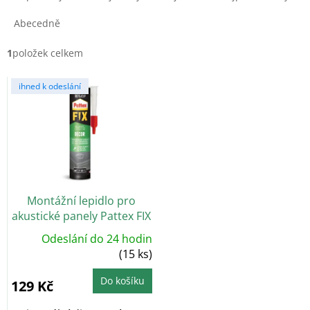
z
e
Abecedně
n
í
1
položek celkem
p
V
r
ihned k odeslání
ý
o
p
d
i
u
s
k
p
t
r
ů
o
Montážní lepidlo pro
d
akustické panely Pattex FIX
u
Decor
k
Odeslání do 24 hodin
t
(15 ks)
ů
Do košíku
129 Kč