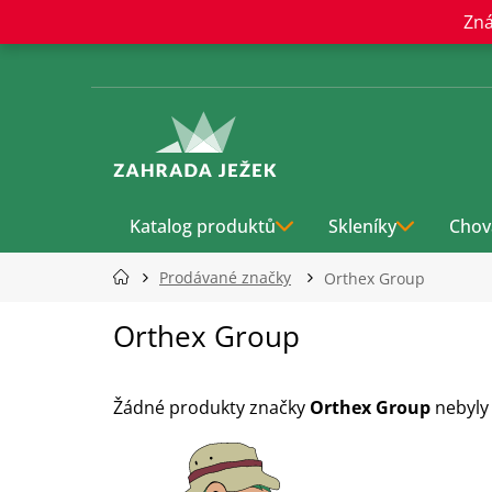
Přejít
Zná
na
obsah
Katalog produktů
Skleníky
Chov
Prodávané značky
Orthex Group
Orthex Group
Žádné produkty značky
Orthex Group
nebyly 