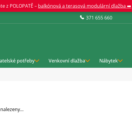
te z POLOPATĚ –
balkónová a terasová modulární dlažba ➡️
371 655 660
atelské potřeby
Venkovní dlažba
Nábytek
nalezeny...