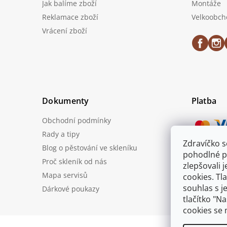
Jak balíme zboží
Montáže
Reklamace zboží
Velkoobch
Vrácení zboží
Dokumenty
Platba
Obchodní podmínky
Rady a tipy
Zdravíčko 
Blog o pěstování ve skleníku
Možnost
pohodlné p
Proč skleník od nás
zlepšovali 
Mapa servisů
cookies. Tl
souhlas s j
Dárkové poukazy
tlačítko "N
cookies se 