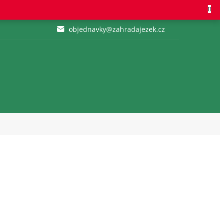
objednavky@zahradajezek.cz