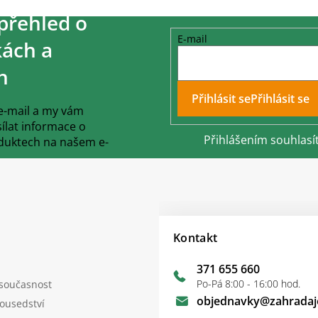
přehled o
E-mail
ách a
h
Přihlásit se
 e-mail a my vám
lat informace o
Přihlášením souhlasí
duktech na našem e-
Kontakt
371 655 660
Po-Pá 8:00 - 16:00 hod.
 současnost
objednavky
@
zahradaj
sousedství