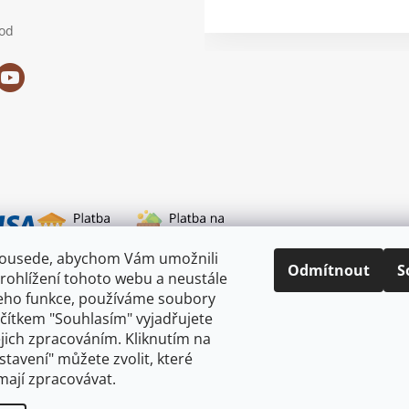
od
sousede, abychom Vám umožnili
i dopravy
Odmítnout
S
rohlížení tohoto webu a neustále
jeho funkce, používáme soubory
ačítkem "Souhlasím" vyjadřujete
ejich zpracováním. Kliknutím na
astavení" můžete zvolit, které
mají zpracovávat.