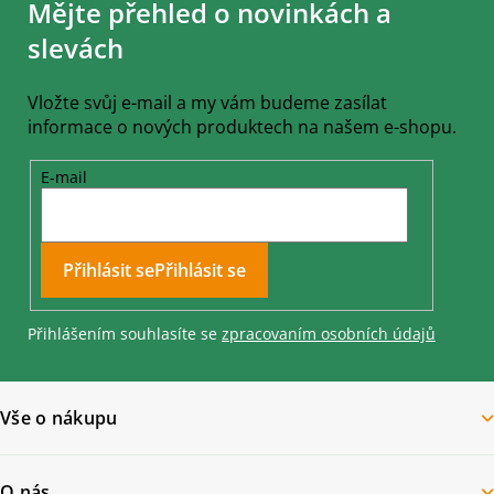
Mějte přehled o novinkách a
p
a
slevách
t
í
Vložte svůj e-mail a my vám budeme zasílat
informace o nových produktech na našem e-shopu.
E-mail
Přihlásit se
Přihlášením souhlasíte se
zpracovaním osobních údajů
Vše o nákupu
O nás