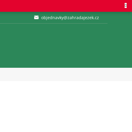
objednavky@zahradajezek.cz