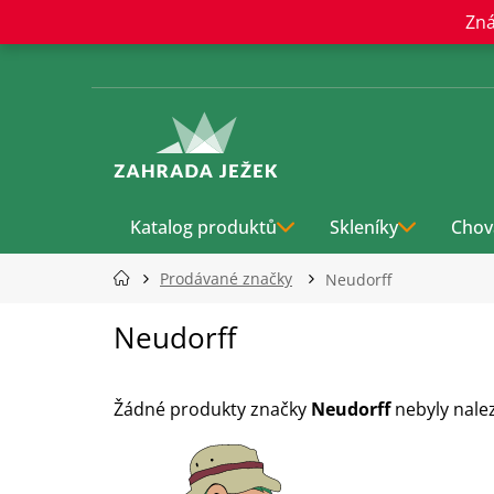
Přejít
Zná
na
obsah
Katalog produktů
Skleníky
Chov
Prodávané značky
Neudorff
Neudorff
Žádné produkty značky
Neudorff
nebyly nalez