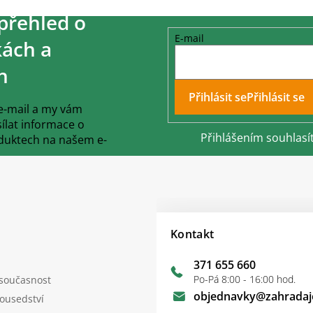
přehled o
E-mail
ách a
h
Přihlásit se
 e-mail a my vám
lat informace o
Přihlášením souhlasí
duktech na našem e-
Kontakt
371 655 660
Po-Pá 8:00 - 16:00 hod.
 současnost
objednavky
@
zahradaj
sousedství