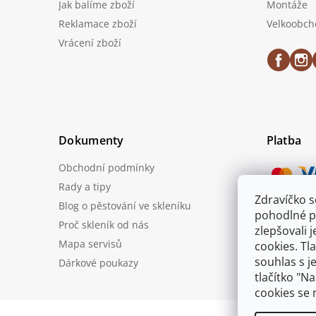
Jak balíme zboží
Montáže
Reklamace zboží
Velkoobch
Vrácení zboží
Dokumenty
Platba
Obchodní podmínky
Rady a tipy
Zdravíčko 
Blog o pěstování ve skleníku
Možnost
pohodlné p
Proč skleník od nás
zlepšovali 
Mapa servisů
cookies. Tl
souhlas s j
Dárkové poukazy
tlačítko "N
cookies se 