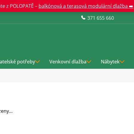
te z POLOPATĚ –
balkónová a terasová modulární dlažba ➡️
371 655 660
atelské potřeby
Venkovní dlažba
Nábytek
eny...