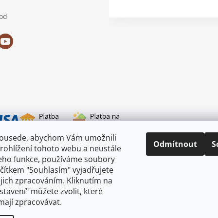
od
sousede, abychom Vám umožnili
i dopravy
Odmítnout
S
rohlížení tohoto webu a neustále
jeho funkce, používáme soubory
ačítkem "Souhlasím" vyjadřujete
ejich zpracováním. Kliknutím na
astavení" můžete zvolit, které
mají zpracovávat.