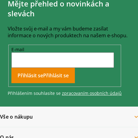
Mějte přehled o novinkách a
p
a
slevách
t
í
Vložte svůj e-mail a my vám budeme zasílat
informace o nových produktech na našem e-shopu.
E-mail
Přihlásit se
Přihlášením souhlasíte se
zpracovaním osobních údajů
Vše o nákupu
O nás