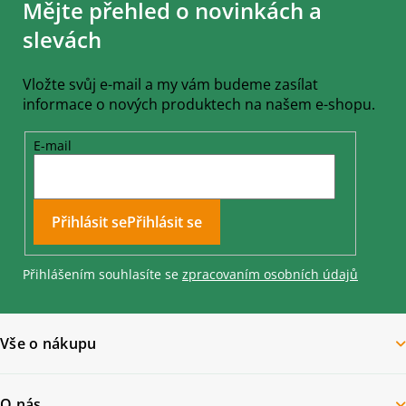
Mějte přehled o novinkách a
p
a
slevách
t
í
Vložte svůj e-mail a my vám budeme zasílat
informace o nových produktech na našem e-shopu.
E-mail
Přihlásit se
Přihlášením souhlasíte se
zpracovaním osobních údajů
Vše o nákupu
O nás