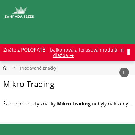
Přejít
na
CZK
obsah
Znáte z POLOPATĚ –
balkónová a terasová modulární
dlažba ➡️
Prodávané značky
Mikro Trading
Žádné produkty značky
Mikro Trading
nebyly nalezeny...
Z
á