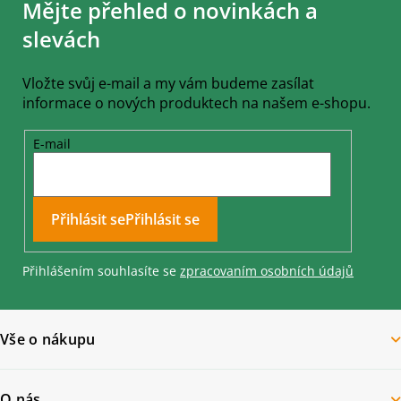
Mějte přehled o novinkách a
p
a
slevách
t
í
Vložte svůj e-mail a my vám budeme zasílat
informace o nových produktech na našem e-shopu.
E-mail
Přihlásit se
Přihlášením souhlasíte se
zpracovaním osobních údajů
Vše o nákupu
O nás