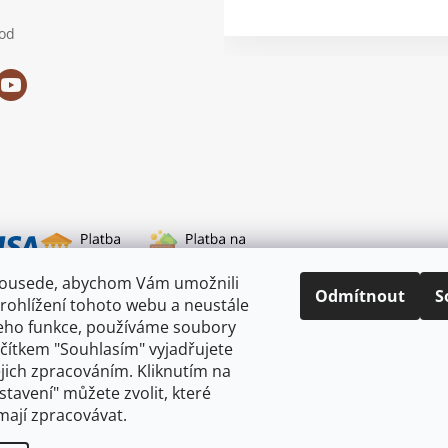
od
sousede, abychom Vám umožnili
i dopravy
Odmítnout
S
rohlížení tohoto webu a neustále
jeho funkce, používáme soubory
ačítkem "Souhlasím" vyjadřujete
ejich zpracováním. Kliknutím na
astavení" můžete zvolit, které
mají zpracovávat.