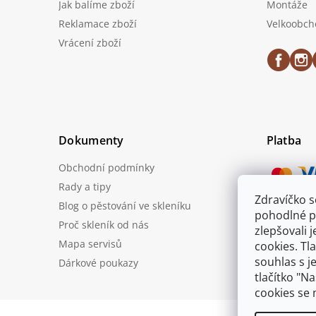
Jak balíme zboží
Montáže
Reklamace zboží
Velkoobch
Vrácení zboží
Dokumenty
Platba
Obchodní podmínky
Rady a tipy
Zdravíčko 
Blog o pěstování ve skleníku
Možnost
pohodlné p
Proč skleník od nás
zlepšovali 
Mapa servisů
cookies. Tl
souhlas s j
Dárkové poukazy
tlačítko "N
cookies se 