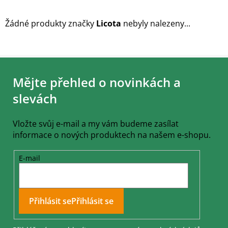
Žádné produkty značky
Licota
nebyly nalezeny...
Z
á
Mějte přehled o novinkách a
p
a
slevách
t
í
Vložte svůj e-mail a my vám budeme zasílat
informace o nových produktech na našem e-shopu.
E-mail
Přihlásit se