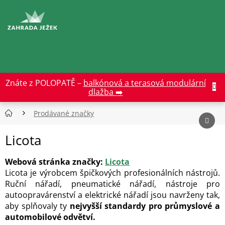
Přejít
na
CZK
obsah
Znáte z POLOPATĚ –
balkónová a terasová modulární
dlažba ➡️
Prodávané značky
Licota
Webová stránka značky:
Licota
Licota je výrobcem špičkových profesionálních nástrojů.
Ruční nářadí, pneumatické nářadí, nástroje pro
autoopravárenství a elektrické nářadí jsou navrženy tak,
aby splňovaly ty
nejvyšší standardy pro průmyslové a
automobilové odvětví.