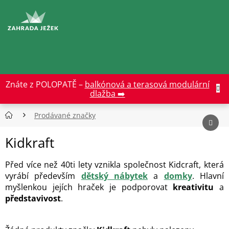
Přejít
na
CZK
obsah
Znáte z POLOPATĚ –
balkónová a terasová modulární
dlažba ➡️
Prodávané značky
Kidkraft
Před více než 40ti lety vznikla společnost Kidcraft, která
vyrábí především
dětský nábytek
a
domky
. Hlavní
myšlenkou jejích hraček je podporovat
kreativitu
a
představivost
.