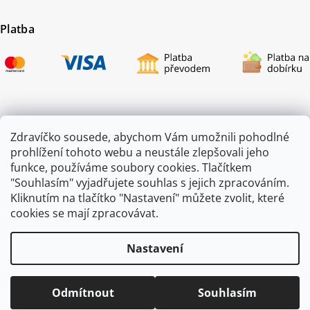
Platba
Certifikace
Zdravíčko sousede, abychom Vám umožnili pohodlné
prohlížení tohoto webu a neustále zlepšovali jeho
funkce, používáme soubory cookies. Tlačítkem
"Souhlasím" vyjadřujete souhlas s jejich zpracováním.
Kliknutím na tlačítko "Nastavení" můžete zvolit, které
cookies se mají zpracovávat.
Nastavení
Copyright 2026
ZAHRADA JEŽEK
. Všechna práva vyhrazena.
Odmítnout
Souhlasím
Vytvořil
Shoptet
|
mime digital