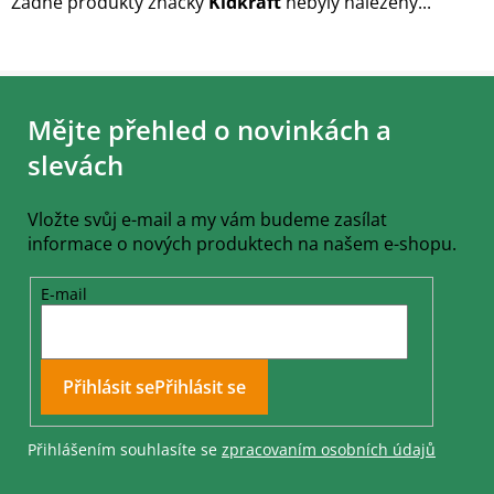
Žádné produkty značky
Kidkraft
nebyly nalezeny...
Z
á
Mějte přehled o novinkách a
p
a
slevách
t
í
Vložte svůj e-mail a my vám budeme zasílat
informace o nových produktech na našem e-shopu.
E-mail
Přihlásit se
Přihlášením souhlasíte se
zpracovaním osobních údajů