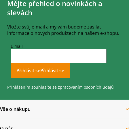
Mějte přehled o novinkách a
p
a
slevách
t
í
Vložte svůj e-mail a my vám budeme zasílat
informace o nových produktech na našem e-shopu.
E-mail
Přihlásit se
Přihlášením souhlasíte se
zpracovaním osobních údajů
Vše o nákupu
O nás