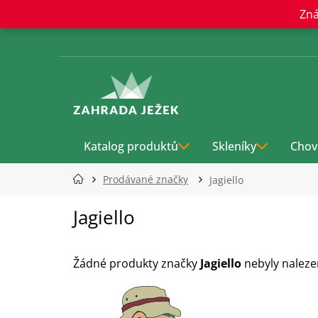
Přejít
Zná
na
obsah
Katalog produktů
Skleníky
Chov
Prodávané značky
Jagiello
Jagiello
Žádné produkty značky
Jagiello
nebyly nalezen