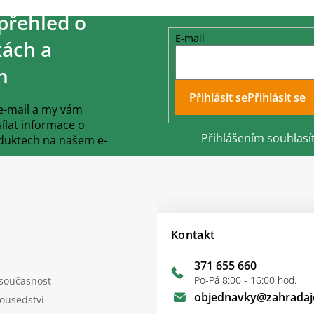
přehled o
E-mail
ách a
h
Přihlásit se
 e-mail a my vám
lat informace o
Přihlášením souhlasí
duktech na našem e-
Kontakt
371 655 660
Po-Pá 8:00 - 16:00 hod.
 současnost
objednavky
@
zahradaj
sousedství