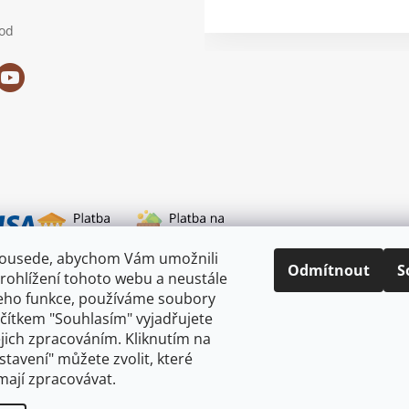
od
sousede, abychom Vám umožnili
i dopravy
Odmítnout
S
rohlížení tohoto webu a neustále
jeho funkce, používáme soubory
ačítkem "Souhlasím" vyjadřujete
ejich zpracováním. Kliknutím na
astavení" můžete zvolit, které
mají zpracovávat.