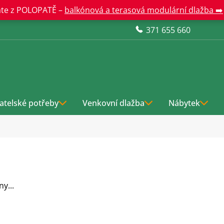
te z POLOPATĚ –
balkónová a terasová modulární dlažba ➡️
371 655 660
atelské potřeby
Venkovní dlažba
Nábytek
y...