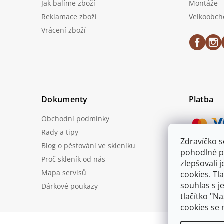
Jak balíme zboží
Montáže
Reklamace zboží
Velkoobch
Vrácení zboží
Dokumenty
Platba
Obchodní podmínky
Rady a tipy
Zdravíčko 
Blog o pěstování ve skleníku
Možnost
pohodlné p
Proč skleník od nás
zlepšovali 
Mapa servisů
cookies. Tl
souhlas s j
Dárkové poukazy
tlačítko "N
cookies se 