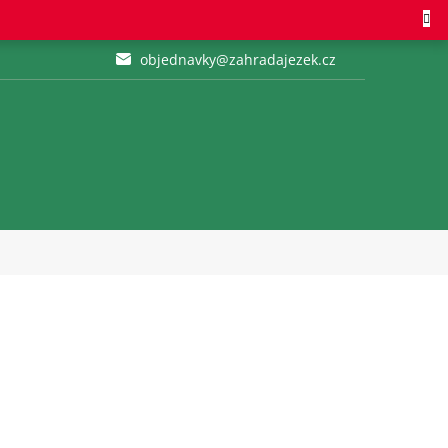
objednavky@zahradajezek.cz