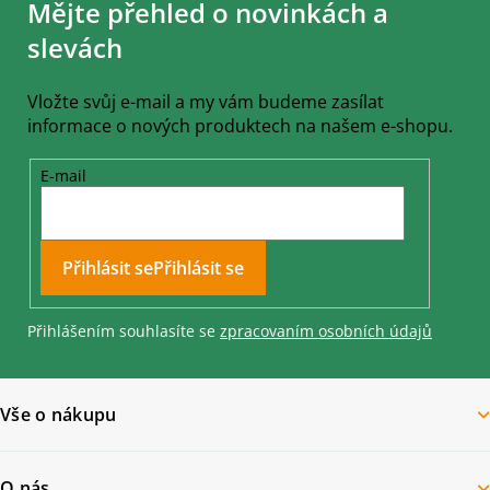
Mějte přehled o novinkách a
p
a
slevách
t
í
Vložte svůj e-mail a my vám budeme zasílat
informace o nových produktech na našem e-shopu.
E-mail
Přihlásit se
Přihlášením souhlasíte se
zpracovaním osobních údajů
Vše o nákupu
O nás