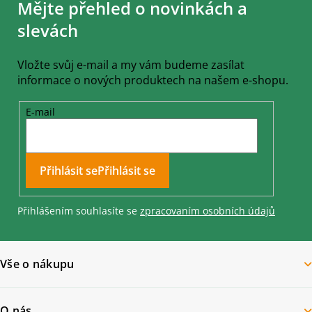
Mějte přehled o novinkách a
p
a
slevách
t
í
Vložte svůj e-mail a my vám budeme zasílat
informace o nových produktech na našem e-shopu.
E-mail
Přihlásit se
Přihlášením souhlasíte se
zpracovaním osobních údajů
Vše o nákupu
O nás