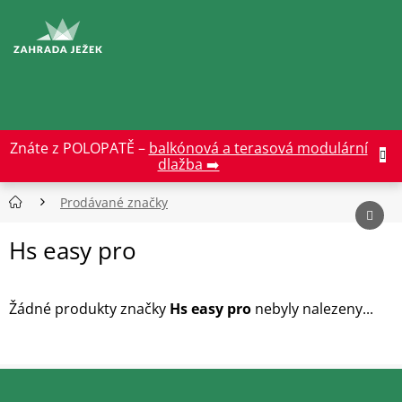
Přejít
na
CZK
obsah
Znáte z POLOPATĚ –
balkónová a terasová modulární
dlažba ➡️
Prodávané značky
Hs easy pro
Žádné produkty značky
Hs easy pro
nebyly nalezeny...
Z
á