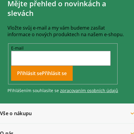
Mějte přehled o novinkách a
p
a
slevách
t
í
Vložte svůj e-mail a my vám budeme zasílat
informace o nových produktech na našem e-shopu.
E-mail
Přihlásit se
Přihlášením souhlasíte se
zpracovaním osobních údajů
Vše o nákupu
O nás