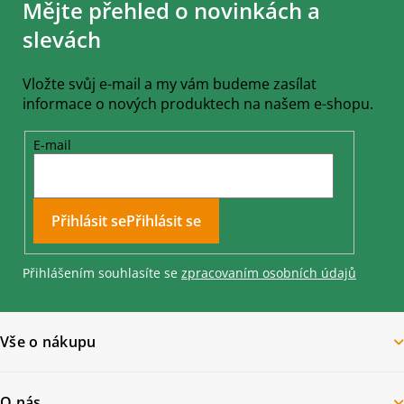
Mějte přehled o novinkách a
p
a
slevách
t
í
Vložte svůj e-mail a my vám budeme zasílat
informace o nových produktech na našem e-shopu.
E-mail
Přihlásit se
Přihlášením souhlasíte se
zpracovaním osobních údajů
Vše o nákupu
O nás