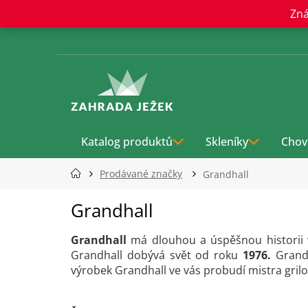
Přejít
Zná
na
obsah
Katalog produktů
Skleníky
Chov
Prodávané značky
Grandhall
Grandhall
Grandhall
má dlouhou a úspěšnou historii
Grandhall dobývá svět od roku
1976.
Grandh
výrobek Grandhall ve vás probudí mistra grilo