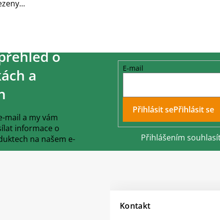
zeny...
přehled o
E-mail
ách a
h
Přihlásit se
 e-mail a my vám
lat informace o
Přihlášením souhlasí
duktech na našem e-
Kontakt