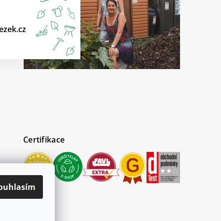
ezek.cz
Certifikace
ouhlasím