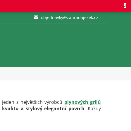
objednavky@zahradajezek.cz
o jeden z největších výrobců
plynových grilů
 kvalitu a stylový elegantní povrch
. Každý