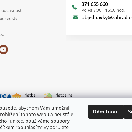
371 655 660
Po-Pá 8:00 - 16:00 hod.
 současnost
objednavky
@
zahradaj
sousedství
od
sousede, abychom Vám umožnili
i dopravy
Odmítnout
S
rohlížení tohoto webu a neustále
jeho funkce, používáme soubory
ačítkem "Souhlasím" vyjadřujete