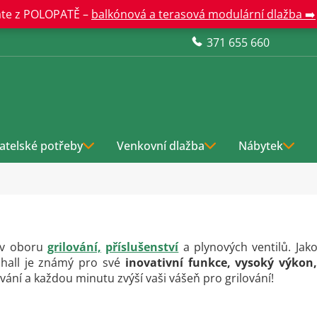
te z POLOPATĚ –
balkónová a terasová modulární dlažba ➡️
371 655 660
atelské potřeby
Venkovní dlažba
Nábytek
 v oboru
grilování,
příslušenství
a plynových ventilů. Jak
all je známý pro své
inovativní funkce, vysoký výkon,
vání a každou minutu zvýší vaši vášeň pro grilování!