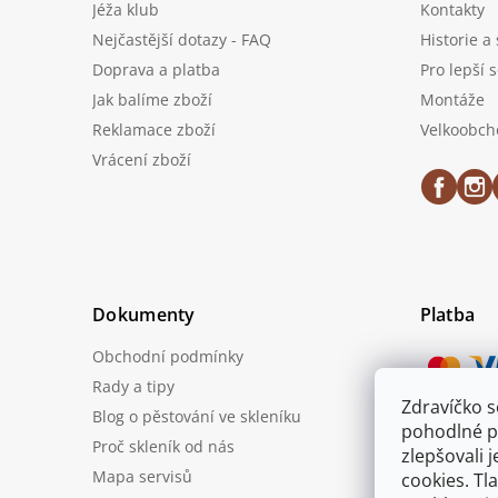
Jéža klub
Kontakty
Nejčastější dotazy - FAQ
Historie a
Doprava a platba
Pro lepší 
Jak balíme zboží
Montáže
Reklamace zboží
Velkoobch
Vrácení zboží
Dokumenty
Platba
Obchodní podmínky
Rady a tipy
Zdravíčko 
Blog o pěstování ve skleníku
Možnost
pohodlné p
Proč skleník od nás
zlepšovali 
Mapa servisů
cookies. Tl