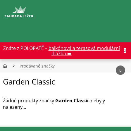
Přejít
na
CZK
obsah
Znáte z POLOPATĚ –
balkónová a terasová modulární
dlažba ➡️
Prodávané značky
Garden Classic
Žádné produkty značky
Garden Classic
nebyly
nalezeny...
Z