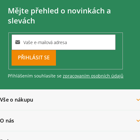
á
Mějte přehled o novinkách a
p
a
slevách
t
í
PŘIHLÁSIT
SE
Přihlášením souhlasíte se
zpracovaním osobních údajů
Vše o nákupu
O nás