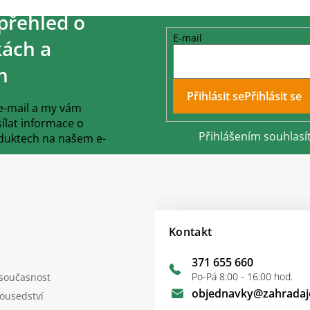
přehled o
E-mail
ách a
h
Přihlásit se
 e-mail a my vám
lat informace o
Přihlášením souhlasí
duktech na našem e-
Kontakt
371 655 660
Po-Pá 8:00 - 16:00 hod.
 současnost
objednavky
@
zahradaj
sousedství