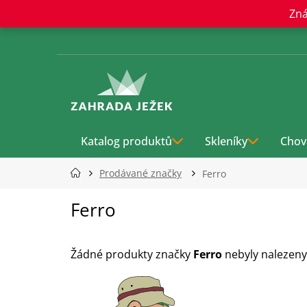
Přejít
Zná
na
obsah
Katalog produktů
Skleníky
Chov
Prodávané značky
Ferro
Ferro
Žádné produkty značky
Ferro
nebyly nalezeny.