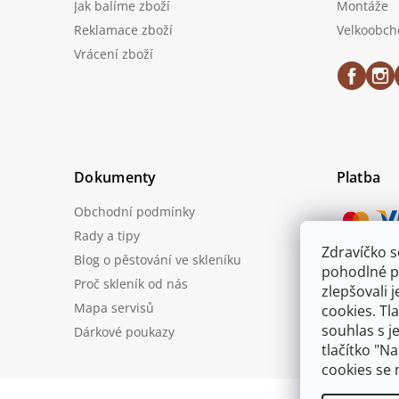
Jak balíme zboží
Montáže
Reklamace zboží
Velkoobch
Vrácení zboží
Dokumenty
Platba
Obchodní podmínky
Rady a tipy
Zdravíčko 
Blog o pěstování ve skleníku
Možnost
pohodlné p
Proč skleník od nás
zlepšovali 
Mapa servisů
cookies. Tl
souhlas s j
Dárkové poukazy
tlačítko "N
cookies se 