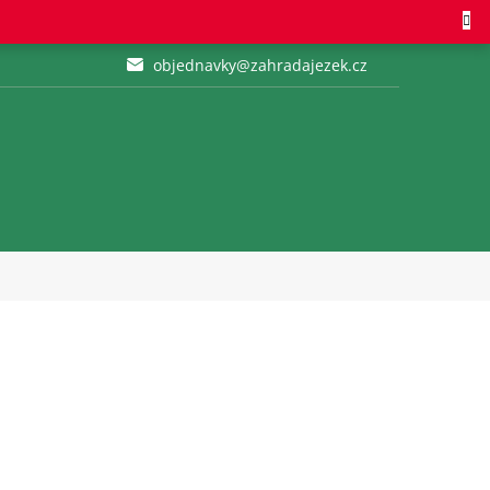
objednavky@zahradajezek.cz