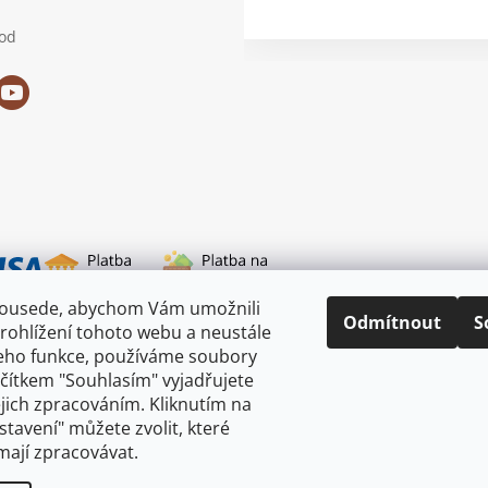
od
sousede, abychom Vám umožnili
i dopravy
Odmítnout
S
rohlížení tohoto webu a neustále
jeho funkce, používáme soubory
ačítkem "Souhlasím" vyjadřujete
ejich zpracováním. Kliknutím na
astavení" můžete zvolit, které
mají zpracovávat.