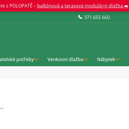
te z POLOPATĚ –
balkónová a terasová modulární dlažba ➡️
371 655 660
atelské potřeby
Venkovní dlažba
Nábytek
..