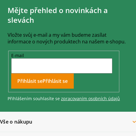
á
Mějte přehled o novinkách a
p
a
slevách
t
í
Vložte svůj e-mail a my vám budeme zasílat
informace o nových produktech na našem e-shopu.
E-mail
Přihlásit se
Přihlášením souhlasíte se
zpracovaním osobních údajů
Vše o nákupu