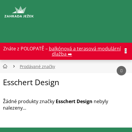
Přejít
na
CZK
obsah
Znáte z POLOPATĚ –
balkónová a terasová modulární
dlažba ➡️
Prodávané značky
Esschert Design
Žádné produkty značky
Esschert Design
nebyly
nalezeny...
Z