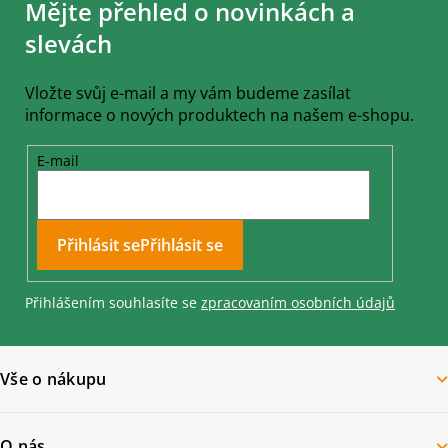
Mějte přehled o novinkách a
p
a
slevách
t
í
Vložte svůj e-mail a my vám budeme zasílat
informace o nových produktech na našem e-shopu.
E-mail
Přihlásit se
Přihlášením souhlasíte se
zpracovaním osobních údajů
Vše o nákupu
O nás