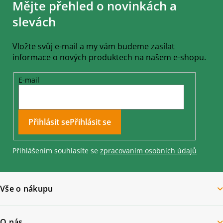
Mějte přehled o novinkách a
p
a
slevách
t
í
Vložte svůj e-mail a my vám budeme zasílat
informace o nových produktech na našem e-shopu.
E-mail
Přihlásit se
Přihlášením souhlasíte se
zpracovaním osobních údajů
Vše o nákupu
O nás