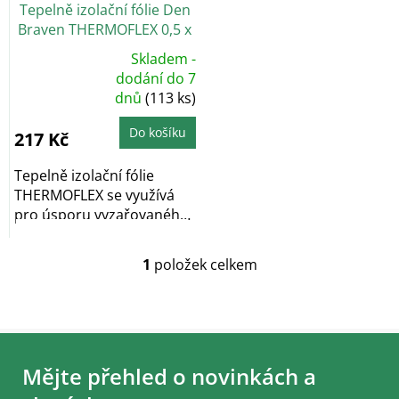
Tepelně izolační fólie Den
d
Braven THERMOFLEX 0,5 x
u
5m
k
Skladem -
t
Průměrné
dodání do 7
hodnocení
ů
dnů
(113 ks)
produktu
je
4,5
z
Do košíku
217 Kč
5
hvězdiček.
Tepelně izolační fólie
THERMOFLEX se využívá
pro úsporu vyzařovaného
tepla z radiátoru,...
1
položek celkem
O
v
l
á
Z
d
á
a
Mějte přehled o novinkách a
c
p
í
a