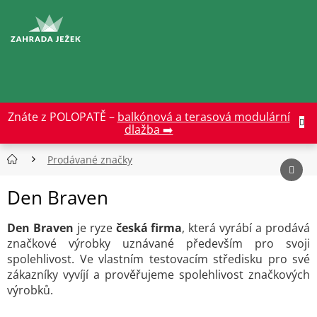
Přejít
na
CZK
obsah
Znáte z POLOPATĚ –
balkónová a terasová modulární
dlažba ➡️
Prodávané značky
Den Braven
Den Braven
je ryze
česká firma
, která vyrábí a prodává
značkové výrobky uznávané především pro svoji
spolehlivost. Ve vlastním testovacím středisku pro své
zákazníky vyvíjí a prověřujeme spolehlivost značkových
výrobků.