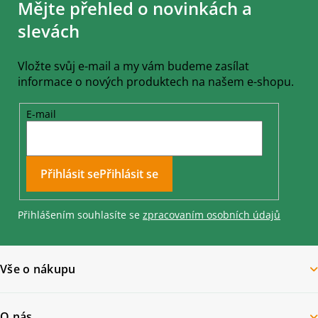
Mějte přehled o novinkách a
p
a
slevách
t
í
Vložte svůj e-mail a my vám budeme zasílat
informace o nových produktech na našem e-shopu.
E-mail
Přihlásit se
Přihlášením souhlasíte se
zpracovaním osobních údajů
Vše o nákupu
O nás