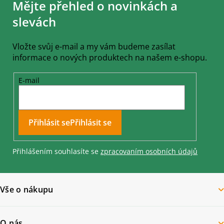
Mějte přehled o novinkách a
p
a
slevách
t
í
Vložte svůj e-mail a my vám budeme zasílat
informace o nových produktech na našem e-shopu.
E-mail
Přihlásit se
Přihlášením souhlasíte se
zpracovaním osobních údajů
Vše o nákupu
O nás